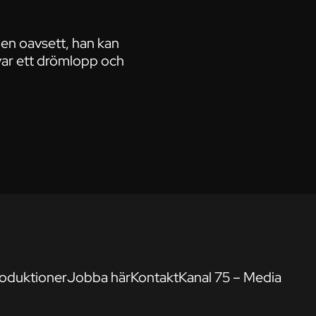
Men oavsett, han kan
 var ett drömlopp och
oduktioner
Jobba här
Kontakt
Kanal 75 – Media