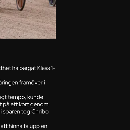
thet ha bärgat Klass 1-
aåringen framöver i
högt tempo, kunde
llt på ett kort genom
i spåren tog Chribo
att hinna ta upp en