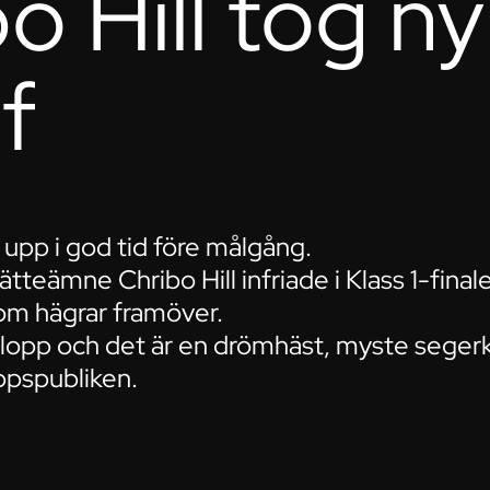
o Hill tog ny
f
upp i god tid före målgång.
tteämne Chribo Hill infriade i Klass 1-fina
som hägrar framöver.
mlopp och det är en drömhäst, myste seger
oppspubliken.