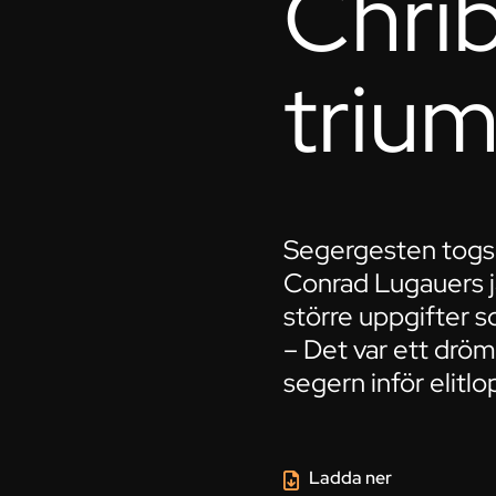
Chrib
trium
Segergesten togs 
Conrad Lugauers jä
större uppgifter 
– Det var ett drö
segern inför elitl
Ladda ner