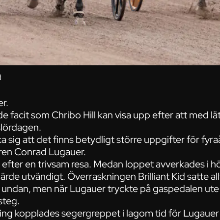
d
er.
 facit som Chribo Hill kan visa upp efter att med lät
slördagen.
sig att det finns betydligt större uppgifter för fyr
aren Conrad Lugauer.
efter en trivsam resa. Medan loppet avverkades i 
 fjärde utvändigt. Överraskningen Brilliant Kid satte a
e undan, men när Lugauer tryckte på gaspedalen ute 
steg.
ning kopplades segergreppet i lagom tid för Lugauer 