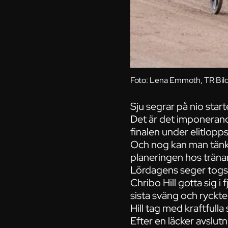
Foto: Lena Emmoth, TR Bil
Sju segrar på nio start
Det är det imponerande
finalen under elitlopp
Och nog kan man tänka 
planeringen hos trän
Lördagens seger togs 
Chribo Hill gotta sig i
sista sväng och ryckt
Hill tag med kraftfulla 
Efter en läcker avslut