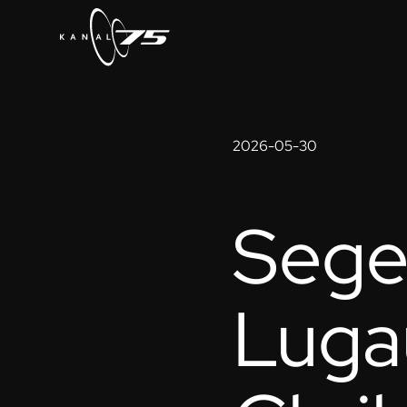
2026-05-30
Sege
Luga