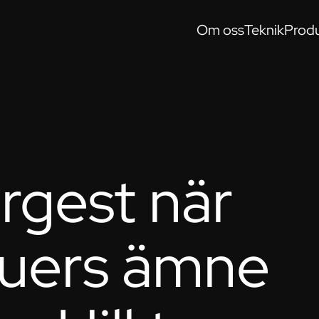
Om oss
Teknik
Produ
rgest när
uers ämne