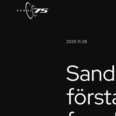
2025-11-28
Sand
först