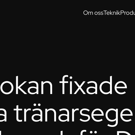
Om oss
Teknik
Produ
okan fixade
a tränarsege