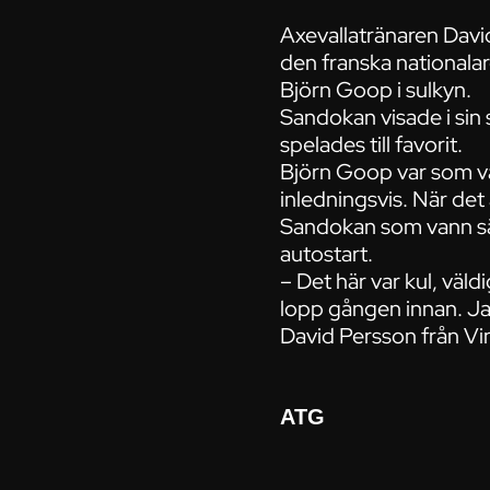
Axevallatränaren David
den franska national
Björn Goop i sulkyn.
Sandokan visade i sin
spelades till favorit.
Björn Goop var som va
inledningsvis. När det
Sandokan som vann säk
autostart.
– Det här var kul, väld
lopp gången innan. Jag
David Persson från Vi
ATG