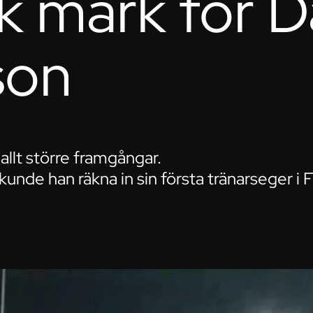
k mark för D
son
allt större framgångar.
unde han räkna in sin första tränarseger i F