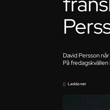
frans
Pers
David Persson når 
På fredagskvällen k
Ladda ner