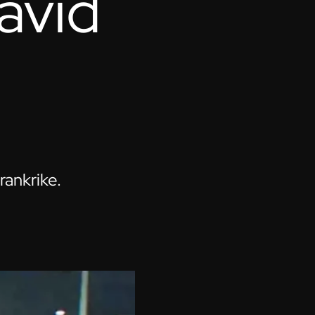
avid
rankrike.