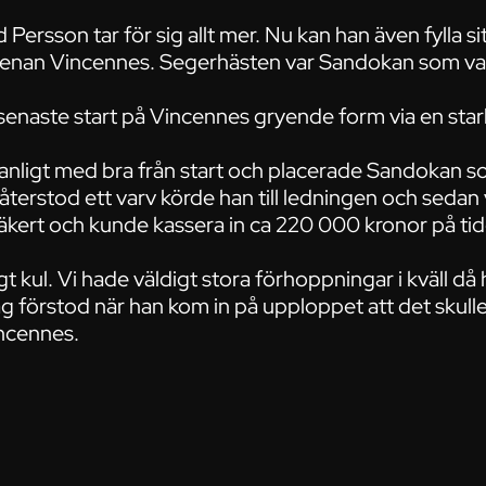
 Persson tar för sig allt mer. Nu kan han även fylla s
arenan Vincennes. Segerhästen var Sandokan som va
 senaste start på Vincennes gryende form via en star
nligt med bra från start och placerade Sandokan so
 återstod ett varv körde han till ledningen och sedan 
ert och kunde kassera in ca 220 000 kronor på tid
igt kul. Vi hade väldigt stora förhoppningar i kväll då 
 förstod när han kom in på upploppet att det skulle
ncennes.