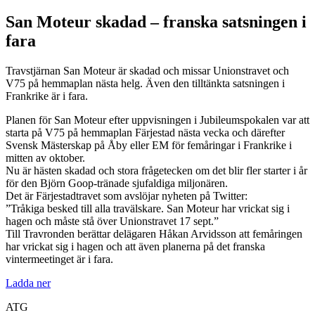
San Moteur skadad – franska satsningen i
fara
Travstjärnan San Moteur är skadad och missar Unionstravet och
V75 på hemmaplan nästa helg. Även den tilltänkta satsningen i
Frankrike är i fara.
Planen för San Moteur efter uppvisningen i Jubileumspokalen var att
starta på V75 på hemmaplan Färjestad nästa vecka och därefter
Svensk Mästerskap på Åby eller EM för femåringar i Frankrike i
mitten av oktober.
Nu är hästen skadad och stora frågetecken om det blir fler starter i år
för den Björn Goop-tränade sjufaldiga miljonären.
Det är Färjestadtravet som avslöjar nyheten på Twitter:
”Tråkiga besked till alla travälskare. San Moteur har vrickat sig i
hagen och måste stå över Unionstravet 17 sept.”
Till Travronden berättar delägaren Håkan Arvidsson att femåringen
har vrickat sig i hagen och att även planerna på det franska
vintermeetinget är i fara.
Ladda ner
ATG