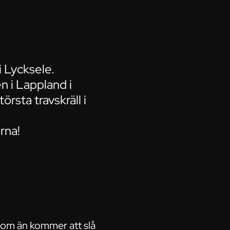
i Lycksele.
n i Lappland i
rsta travskräll i
rna!
 som än kommer att slå