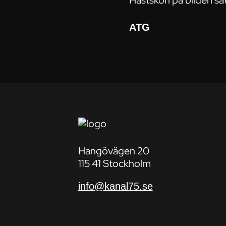
Hästskon på bilden sat
ATG
Hangövägen 20
115 41 Stockholm
info@kanal75.se