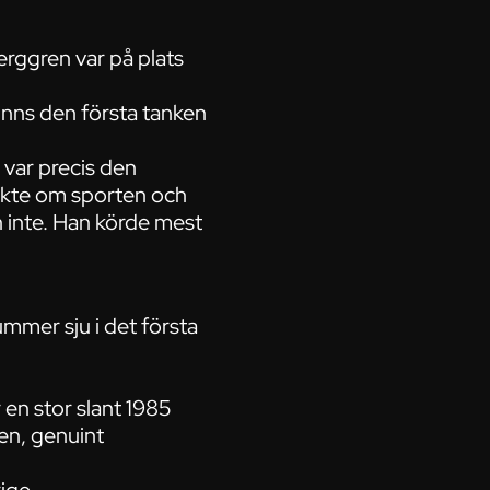
rggren var på plats
nns den första tanken
 var precis den
yckte om sporten och
n inte. Han körde mest
ummer sju i det första
en stor slant 1985
en, genuint