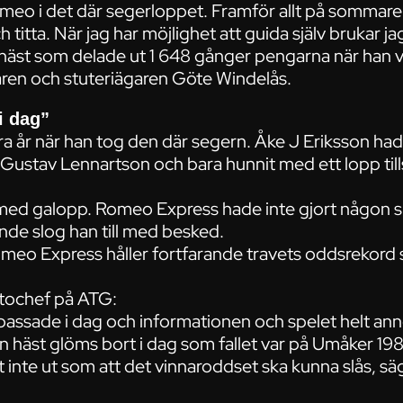
meo i det där segerloppet. Framför allt på sommare
ch titta. När jag har möjlighet att guida själv brukar j
 häst som delade ut 1 648 gånger pengarna när han v
laren och stuteriägaren Göte Windelås.
i dag”
a år när han tog den där segern. Åke J Eriksson h
 Gustav Lennartson och bara hunnit med ett lopp t
med galopp. Romeo Express hade inte gjort någon sp
onde slog han till med besked.
meo Express håller fortfarande travets oddsrekord s
tochef på ATG:
assade i dag och informationen och spelet helt anno
 en häst glöms bort i dag som fallet var på Umåker 
t inte ut som att det vinnaroddset ska kunna slås, 