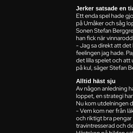
Jerker satsade en ti
Ett enda spel hade gj
på Umåker och såg lop
Sonen Stefan Berggre
han fick när vinnarodd
- Jag sa direkt att de
feelingen jag hade. Pa
det lilla spelet och a
på kul, säger Stefan 
Alltid häst sju
Av någon anledning hade
loppet, en strategi han h
Nu kom utdelningen då
- Vem kom ner från lä
och riktigt bra penga
travintresserad och de