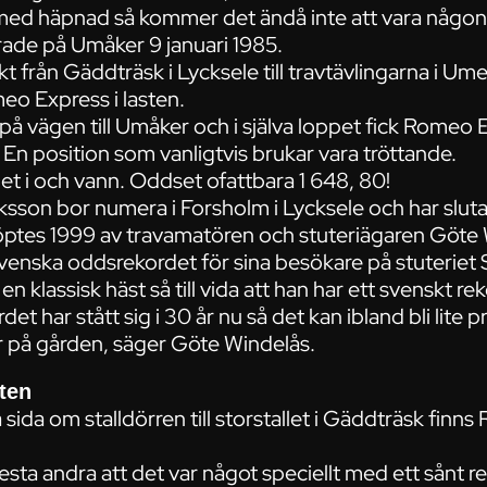
 med häpnad så kommer det ändå inte att vara någo
de på Umåker 9 januari 1985.
t från Gäddträsk i Lycksele till travtävlingarna i U
eo Express i lasten.
på vägen till Umåker och i själva loppet fick Romeo 
En position som vanligtvis brukar vara tröttande.
t i och vann. Oddset ofattbara 1 648, 80!
ksson bor numera i Forsholm i Lycksele och har slut
öptes 1999 av travamatören och stuteriägaren Göte
svenska oddsrekordet för sina besökare på stuteriet 
n klassisk häst så till vida att han har ett svenskt r
et har stått sig i 30 år nu så det kan ibland bli lite
är på gården, säger Göte Windelås.
ten
sida om stalldörren till storstallet i Gäddträsk fin
esta andra att det var något speciellt med ett sånt 