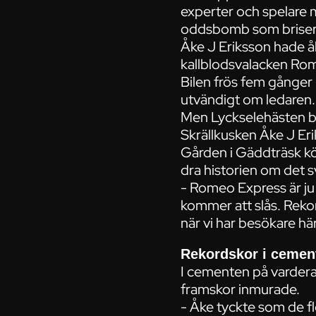
experter och spelare
oddsbomb som brisera
Åke J Eriksson hade åk
kallblodsvalacken Rom
Bilen frös fem gånger 
utvändigt om ledaren. 
Men Lyckselehästen be
Skrällkusken Åke J Eri
Gården i Gäddträsk k
dra historien om det 
- Romeo Express är ju e
kommer att slås. Rekord
när vi har besökare h
Rekordskor i cemen
I cementen på vardera 
framskor inmurade.
- Åke tyckte som de fl