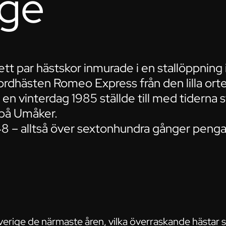
ige
ett par hästskor inmurade i en stallöppning 
ordhästen Romeo Express från den lilla orte
 vinterdag 1985 ställde till med tiderna stö
 på Umåker.
48 – alltså över sextonhundra gånger penga
Sverige de närmaste åren, vilka överraskande hästar