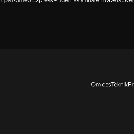
t på Romeo Express - tidernas vinnare i travets Sver
Om oss
Teknik
Pr