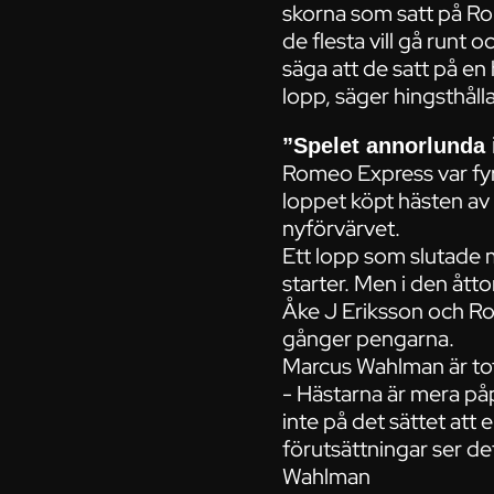
skorna som satt på Ro
de flesta vill gå runt o
säga att de satt på en
lopp, säger hingsthål
”Spelet annorlunda 
Romeo Express var fyr
loppet köpt hästen av
nyförvärvet.
Ett lopp som slutade 
starter. Men i den ått
Åke J Eriksson och Ro
gånger pengarna.
Marcus Wahlman är to
- Hästarna är mera påp
inte på det sättet att
förutsättningar ser de
Wahlman