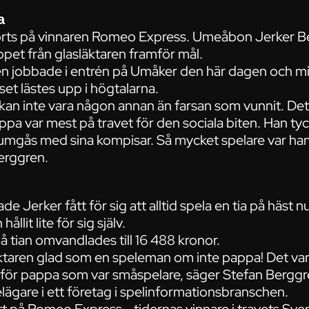
a
orts på vinnaren Romeo Express. Umeåbon Jerker Be
pet från glasläktaren framför mål.
n jobbade i entrén på Umåker den här dagen och mi
set lästes upp i högtalarna.
t kan inte vara någon annan än farsan som vunnit. Det
ppa var mest på travet för den sociala biten. Han t
tt umgås med sina kompisar. Så mycket spelare var ha
Berggren.
 Jerker fått för sig att alltid spela en tia på häst n
ållit lite för sig själv.
 tian omvandlades till 16 488 kronor.
ktaren glad som en speleman om inte pappa! Det var 
r för pappa som var småspelare, säger Stefan Berggr
lägare i ett företag i spelinformationsbranschen.