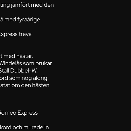
nting jämfört med den
meå med fyraårige
Express trava
at med hästar.
 Windelås som brukar
Stall Dubbel-W.
ekord som nog aldrig
 pratat om den hästen
ns Romeo Express
rekord och murade in