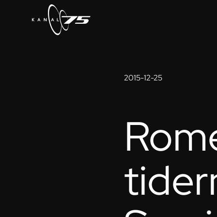
2015-12-25
Rome
tider