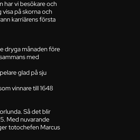
n har vi besökare och
ag visa på skorna och
ann karriärens första
ade dryga månaden före
illsammans med
elare glad på sju
om vinnare till 1648
rlunda. Så det blir
1985. Med nuvarande
säger totochefen Marcus