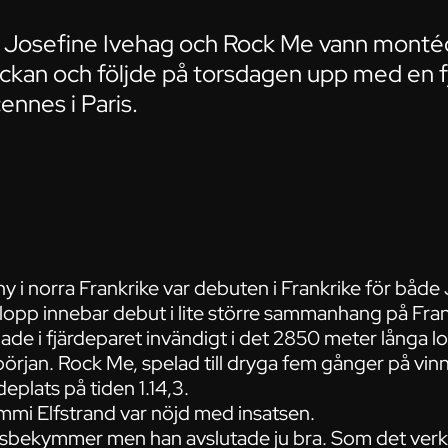
 Josefine Ivehag och Rock Me vann monté
veckan och följde på torsdagen upp med en fj
ennes i Paris.
i norra Frankrike var debuten i Frankrike för både
opp innebar debut i lite större sammanhang på Fran
de i fjärdeparet invändigt i det 2850 meter långa l
örjan. Rock Me, spelad till dryga fem gånger på vin
rdeplats på tiden 1.14,3.
mi Elfstrand var nöjd med insatsen.
onsbekymmer men han avslutade ju bra. Som det verka