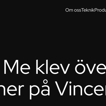
Om oss
Teknik
Produ
 Me klev öve
oner på Vinc