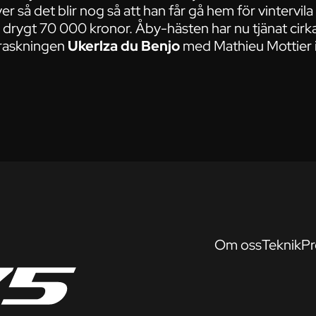
 så det blir nog så att han får gå hem för vintervila 
d drygt 70 000 kronor. Åby-hästen har nu tjänat cir
raskningen
Ukerlza du Benjo
med Mathieu Mottier i
Om oss
Teknik
Pr