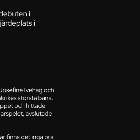
debuten i
ärdeplats i
 Josefine Ivehag och
krikes största bana.
oppet och hittade
narspelet, avslutade
r finns det inga bra