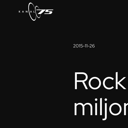
2015-11-26
Rock
milj