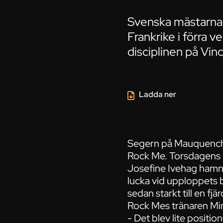
Svenska mästarna
Frankrike i förra 
disciplinen på Vinc
Ladda ner
Segern på Mauquenchy 
Rock Me. Torsdagens l
Josefine Ivehag hamna
lucka vid upploppets b
sedan starkt till en fjä
Rock Mes tränaren Mim
- Det blev lite positi