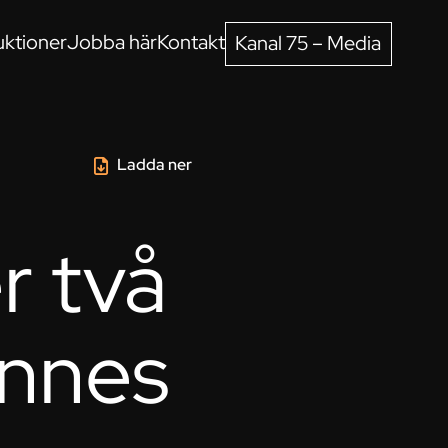
ktioner
Jobba här
Kontakt
Kanal 75 – Media
Ladda ner
r två
ennes