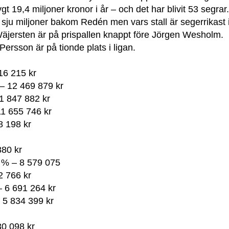
gt 19,4 miljoner kronor i år – och det har blivit 53 segrar.
 sju miljoner bakom Redén men vars stall är segerrikast i
 Wäjersten är på prispallen knappt före Jörgen Wesholm.
Persson är på tionde plats i ligan.
16 215 kr
 – 12 469 879 kr
1 847 882 kr
1 655 746 kr
8 198 kr
880 kr
 % – 8 579 075
2 766 kr
– 6 691 264 kr
 5 834 399 kr
30 098 kr