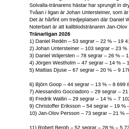
Solvalla-tränarens hästar har sprungit in dry
Tvåan i ligan är Johan Untersteiner, som är
Det är hårfint om tredjeplatsen där Daniel
Noterbart är att kallblodstränaren Jan-Olov 
Tränarligan 2026
1) Daniel Redén – 53 segrar – 22 % – 19 4
2) Johan Untersteiner – 103 segrar – 23 %
3) Daniel Wäjersten – 78 segrar – 26 % – 1
4) Jörgen Westholm – 47 segrar – 14 % – 1
5) Mattias Djuse – 67 segrar – 20 % – 9 17
6) Björn Goop – 44 segrar – 13 % – 8 699 
7) Alessandro Gocciadoro – 29 segrar – 21
8) Fredrik Wallin – 29 segrar – 14 % – 7 10
9) Christoffer Eriksson – 54 segrar – 19 % 
10) Jan-Olov Persson – 73 segrar – 21 % –
11) Robert Bergh – 52 segrar – 28 % – 5 7