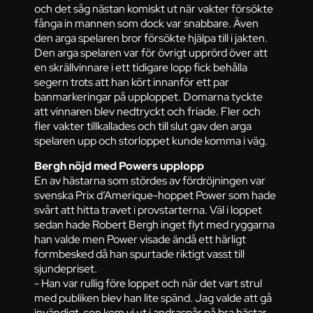
och det såg nästan komiskt ut när vakter försökte
fånga in mannen som dock var snabbare. Även
den arga spelaren bror försökte hjälpa till i jakten.
Den arga spelaren var för övrigt upprörd över att
en skrällvinnare i ett tidigare lopp fick behålla
segern trots att han kört innanför ett par
banmarkeringar på upploppet. Domarna tyckte
att vinnaren blev nedtryckt och friade. Fler och
fler vakter tillkallades och till slut gav den arga
spelaren upp och storloppet kunde komma i väg.
Bergh nöjd med Powers upplopp
En av hästarna som stördes av fördröjningen var
svenska Prix d’Amerique-hoppet Power som hade
svårt att hitta travet i provstarterna. Väl i loppet
sedan hade Robert Bergh inget flyt med ryggarna
han valde men Power visade ändå ett härligt
formbesked då han spurtade riktigt vasst till
sjundepriset.
- Han var rullig före loppet och när det vart strul
med publiken blev han lite spänd. Jag valde att gå
invändigt, sen kom vi ut i andraspår på bra hästar