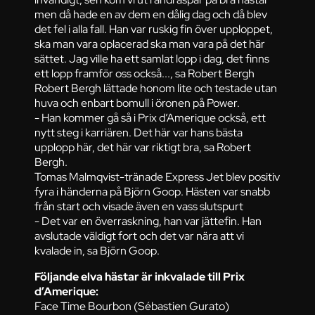
men då hade en av dem en dålig dag och då blev
det fel i alla fall. Han var ruskig fin över upploppet,
ska man vara oplacerad ska man vara på det här
sättet. Jag ville ha ett samlat lopp i dag, det finns
ett lopp framför oss också..., sa Robert Bergh
Robert Bergh lättade honom lite och testade utan
huva och enbart bomull i öronen på Power.
- Han kommer gå så i Prix d’Amerique också, ett
nytt steg i karriären. Det här var hans bästa
upplopp här, det här var riktigt bra, sa Robert
Bergh.
Tomas Malmqvist-tränade Express Jet blev positiv
fyra i händerna på Björn Goop. Hästen var snabb
från start och visade även en vass slutspurt
- Det var en överraskning, han var jättefin. Han
avslutade väldigt fort och det var nära att vi
kvalade in, sa Björn Goop.
Följande elva hästar är inkvalade till Prix
d’Amerique:
Face Time Bourbon (Sébastien Gurato)