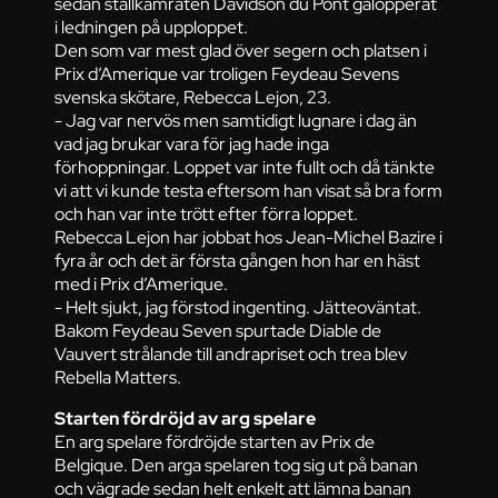
sedan stallkamraten Davidson du Pont galopperat
i ledningen på upploppet.
Den som var mest glad över segern och platsen i
Prix d’Amerique var troligen Feydeau Sevens
svenska skötare, Rebecca Lejon, 23.
- Jag var nervös men samtidigt lugnare i dag än
vad jag brukar vara för jag hade inga
förhoppningar. Loppet var inte fullt och då tänkte
vi att vi kunde testa eftersom han visat så bra form
och han var inte trött efter förra loppet.
Rebecca Lejon har jobbat hos Jean-Michel Bazire i
fyra år och det är första gången hon har en häst
med i Prix d’Amerique.
- Helt sjukt, jag förstod ingenting. Jätteoväntat.
Bakom Feydeau Seven spurtade Diable de
Vauvert strålande till andrapriset och trea blev
Rebella Matters.
Starten fördröjd av arg spelare
En arg spelare fördröjde starten av Prix de
Belgique. Den arga spelaren tog sig ut på banan
och vägrade sedan helt enkelt att lämna banan