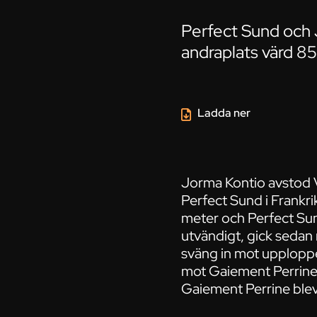
Perfect Sund och J
andraplats värd 8
Ladda ner
Jorma Kontio avstod V
Perfect Sund i Frankr
meter och Perfect Sun
utvändigt, gick sedan 
sväng in mot upploppe
mot Gaiement Perrine,
Gaiement Perrine blev 