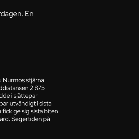
ördagen. En
mu Nurmos stjärna
nddistansen 2 875
de i sjättepar
ar utvändigt i sista
ick ge sig sista biten
ard. Segertiden på