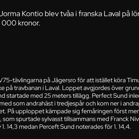
orma Kontio blev tvåa i franska Laval på l
5 000 kronor.
75-tävlingarna på Jägersro för att istället köra Ti
ike på travbanan i Laval. Loppet avgjordes över gru
d startade med 25 meters tillägg. Perfect Sund inled
med som andrahäst i tredjespår och kom ner i andrap
t. På upploppet kämpade sig femåringen först men f
 som spurtade sylvasst tillsammans med Franck Niv
1. 14,3 medan Perceft Sund noterades för 1. 14,4.