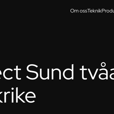
Om oss
Teknik
Produ
ct Sund tvåa
rike