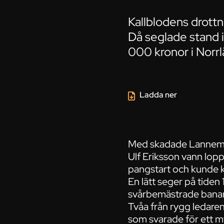
Kallblodens drottn
Då seglade stand
000 kronor i Norr
Ladda ner
Med skadade Lannem Si
Ulf Eriksson vann lopp
pangstart och kunde kö
En lätt seger på tiden
svårbemästrade bana
Tvåa från rygg ledare
som svarade för ett m