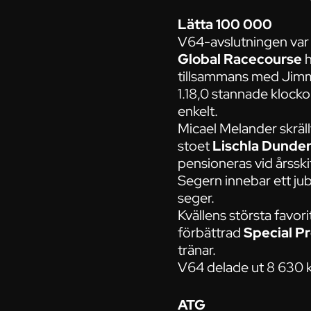
Lätta 100 000
V64-avslutningen var 
Global Racecourse
h
tillsammans med Jim
1.18,0 stannade klocko
enkelt.
Micael Melander skräll
stoet
Lischla Dunde
pensioneras vid årsskif
Segern innebar ett ju
seger.
Kvällens största favo
förbättrad
Special P
tränar.
V64 delade ut 8 630 kr
ATG