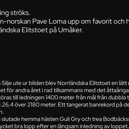
ing ströks.
 in-norskan Pave Loma upp om favorit och
ländska Elitstoet på Umåker.
lje ute ur bilden blev Norrländska Elitstoet en lät
et för andra året i rad tillsammans med det åttaåriga
ras till ledningen 1400 meter från mål från dubbla ti
 1.26,4 över 2180 meter. Ett tangerat banrekord på de
n.
n slutade hemma hästen Guli Gry och trea Bodbäckssi
ycket bra lopp efter en långsam inledning av loppet.