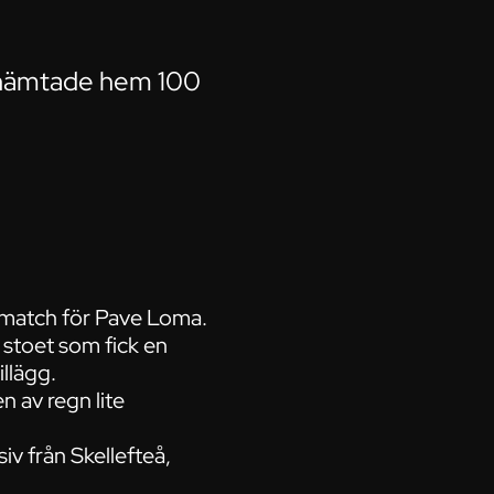
 hämtade hem 100
t match för Pave Loma.
 stoet som fick en
llägg.
n av regn lite
v från Skellefteå,