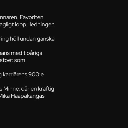
innaren. Favoriten
agligt lopp i ledningen
åring höll undan ganska
mmans med tioåriga
 stoet som
 karriärens 900:e
 Minne, där en kraftig
s Mika Haapakangas