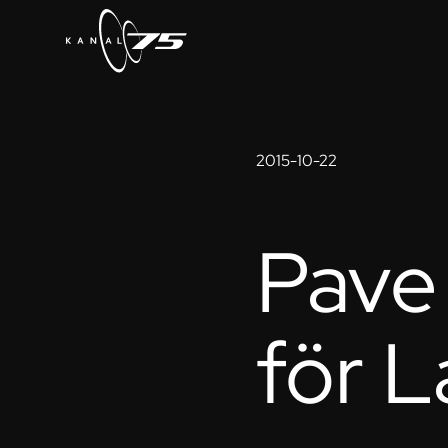
2015-10-22
Pave
för L