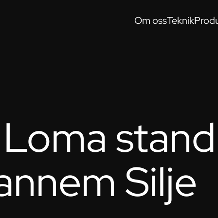
Om oss
Teknik
Produ
 Loma stand 
annem Silje