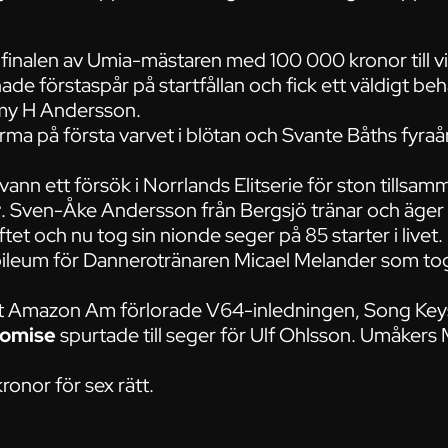
finalen av Umia-mästaren med 100 000 kronor till v
ade förstaspår på startfållan och fick ett väldigt beh
my H Andersson.
rma på första varvet i blötan och Svante Båths fyra
vann ett försök i Norrlands Elitserie för ston tillsa
r
. Sven-Åke Andersson från Bergsjö tränar och äger
tet och nu tog sin nionde seger på 85 starter i livet.
bileum för Dannerotränaren Micael Melander som tog
rit Amazon Am förlorade V64-inledningen, Song Keys
romise
spurtade till seger för Ulf Ohlsson. Umåker
onor för sex rätt.