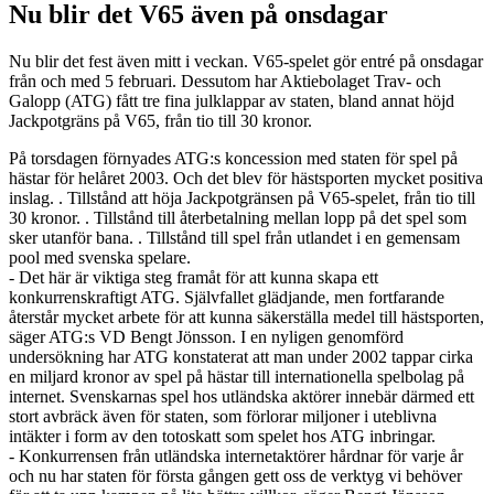
Nu blir det V65 även på onsdagar
Nu blir det fest även mitt i veckan. V65-spelet gör entré på onsdagar
från och med 5 februari. Dessutom har Aktiebolaget Trav- och
Galopp (ATG) fått tre fina julklappar av staten, bland annat höjd
Jackpotgräns på V65, från tio till 30 kronor.
På torsdagen förnyades ATG:s koncession med staten för spel på
hästar för helåret 2003. Och det blev för hästsporten mycket positiva
inslag. . Tillstånd att höja Jackpotgränsen på V65-spelet, från tio till
30 kronor. . Tillstånd till återbetalning mellan lopp på det spel som
sker utanför bana. . Tillstånd till spel från utlandet i en gemensam
pool med svenska spelare.
- Det här är viktiga steg framåt för att kunna skapa ett
konkurrenskraftigt ATG. Självfallet glädjande, men fortfarande
återstår mycket arbete för att kunna säkerställa medel till hästsporten,
säger ATG:s VD Bengt Jönsson. I en nyligen genomförd
undersökning har ATG konstaterat att man under 2002 tappar cirka
en miljard kronor av spel på hästar till internationella spelbolag på
internet. Svenskarnas spel hos utländska aktörer innebär därmed ett
stort avbräck även för staten, som förlorar miljoner i uteblivna
intäkter i form av den totoskatt som spelet hos ATG inbringar.
- Konkurrensen från utländska internetaktörer hårdnar för varje år
och nu har staten för första gången gett oss de verktyg vi behöver