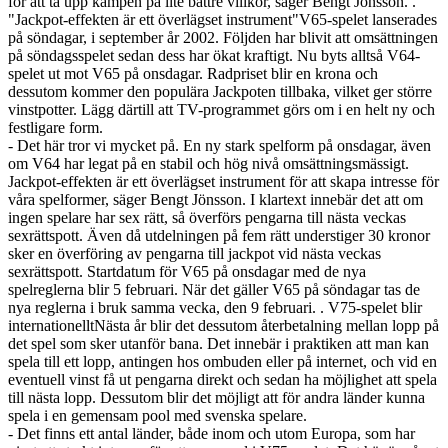
för att ta upp kampen på lite bättre villkor, säger Bengt Jönsson. .
"Jackpot-effekten är ett överlägset instrument"V65-spelet lanserades
på söndagar, i september år 2002. Följden har blivit att omsättningen
på söndagsspelet sedan dess har ökat kraftigt. Nu byts alltså V64-
spelet ut mot V65 på onsdagar. Radpriset blir en krona och
dessutom kommer den populära Jackpoten tillbaka, vilket ger större
vinstpotter. Lägg därtill att TV-programmet görs om i en helt ny och
festligare form.
- Det här tror vi mycket på. En ny stark spelform på onsdagar, även
om V64 har legat på en stabil och hög nivå omsättningsmässigt.
Jackpot-effekten är ett överlägset instrument för att skapa intresse för
våra spelformer, säger Bengt Jönsson. I klartext innebär det att om
ingen spelare har sex rätt, så överförs pengarna till nästa veckas
sexrättspott. Även då utdelningen på fem rätt understiger 30 kronor
sker en överföring av pengarna till jackpot vid nästa veckas
sexrättspott. Startdatum för V65 på onsdagar med de nya
spelreglerna blir 5 februari. När det gäller V65 på söndagar tas de
nya reglerna i bruk samma vecka, den 9 februari. . V75-spelet blir
internationelltNästa år blir det dessutom återbetalning mellan lopp på
det spel som sker utanför bana. Det innebär i praktiken att man kan
spela till ett lopp, antingen hos ombuden eller på internet, och vid en
eventuell vinst få ut pengarna direkt och sedan ha möjlighet att spela
till nästa lopp. Dessutom blir det möjligt att för andra länder kunna
spela i en gemensam pool med svenska spelare.
- Det finns ett antal länder, både inom och utom Europa, som har