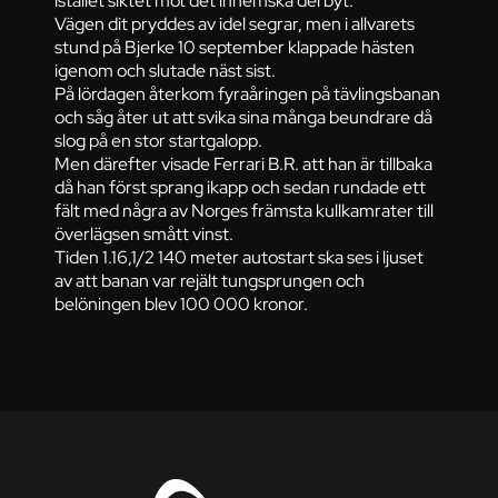
istället siktet mot det inhemska derbyt.
Vägen dit pryddes av idel segrar, men i allvarets
stund på Bjerke 10 september klappade hästen
igenom och slutade näst sist.
På lördagen återkom fyraåringen på tävlingsbanan
och såg åter ut att svika sina många beundrare då
slog på en stor startgalopp.
Men därefter visade Ferrari B.R. att han är tillbaka
då han först sprang ikapp och sedan rundade ett
fält med några av Norges främsta kullkamrater till
överlägsen smått vinst.
Tiden 1.16,1/2 140 meter autostart ska ses i ljuset
av att banan var rejält tungsprungen och
belöningen blev 100 000 kronor.