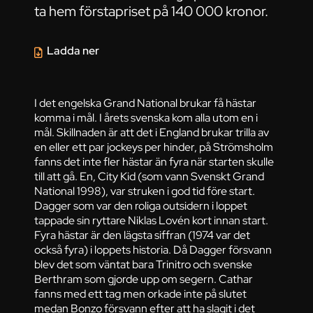
ta hem förstapriset på 140 000 kronor.
Ladda ner
I det engelska Grand National brukar få hästar
komma i mål. I årets svenska kom alla utom en i
mål. Skillnaden är att det i England brukar trilla av
en eller ett par jockeys per hinder, på Strömsholm
fanns det inte fler hästar än fyra när starten skulle
till att gå. En, City Kid (som vann Svenskt Grand
National 1998), var struken i god tid före start.
Dagger som var den roliga outsidern i loppet
tappade sin ryttare Niklas Lovén kort innan start.
Fyra hästar är den lägsta siffran (1974 var det
också fyra) i loppets historia. Då Dagger försvann
blev det som väntat bara Trinitro och svenske
Berthram som gjorde upp om segern. Cathar
fanns med ett tag men orkade inte på slutet
medan Bonzo försvann efter att ha slagit i det