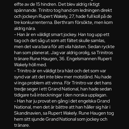
elfte av de 15 hindren. Det blev aldrig riktigt
spännande. Trinitro tog hand om ledningen direkt
och jockeyn Rupert Wakely, 27, hade full koll på de
tre konkurrenterna. Berthram försökte, men kom
aldrig nära.
- Han är en väldigt smart jockey. Han tog upp ett
tag och det såg ut som att fältet skulle samlas,
men det vara bara för att vila hästen. Sedan ryckte
han som planerat. Jag var aldrig orolig, sa Trinitros
tränare Rune Haugen, 36. Engelsmannen Rupert
Wakely höll med.
- Trinitro är en väldigt bra häst och det som var
synd var att det inte blev mer motstånd. Nu hade
vi inga problem att vinna. För Trinitro var det hans
tredje seger i ett Grand National, han hade sedan
tidigare två inteckningar i den norska upplagan.
- Han har ju provat en gång i det engelska Grand
National, men det är bättre att han håller sig här i
Skandinavien, sa Rupert Wakely. Rune Haugen tog
hem sitt sjunde Grand National som jockey och
tränare.