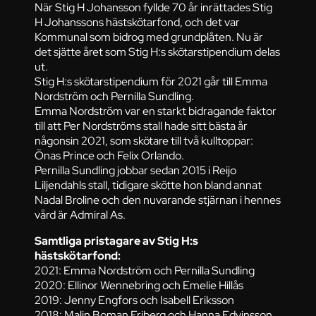
När Stig H Johansson fyllde 70 år inrättades Stig
H Johanssons hästskötarfond, och det var
Kommunal som bidrog med grundplåten. Nu är
det sjätte året som Stig H:s skötarstipendium delas
ut.
Stig H:s skötarstipendium för 2021 går till Emma
Nordström och Pernilla Sundling.
Emma Nordström var en starkt bidragande faktor
till att Per Nordströms stall hade sitt bästa år
någonsin 2021, som skötare till två kulltoppar:
Önas Prince och Felix Orlando.
Pernilla Sundling jobbar sedan 2015 i Reijo
Liljendahls stall, tidigare skötte hon bland annat
Nadal Broline och den nuvarande stjärnan i hennes
vård är Admiral As.
Samtliga pristagare av Stig H:s
hästskötarfond:
2021: Emma Nordström och Pernilla Sundling
2020: Ellinor Wennebring och Emelie Hillås
2019: Jenny Engfors och Isabell Eriksson
2018: Malin Boman Friberg och Hanna Edvinsson