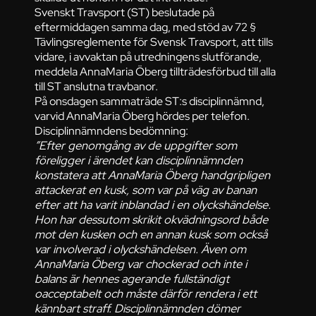
Svenskt Travsport (ST) beslutade på
eftermiddagen samma dag, med stöd av 72 §
Tävlingsreglemente för Svensk Travsport, att tills
vidare, i avvaktan på utredningens slutförande,
meddela AnnaMaria Öberg tillträdesförbud till alla
till ST anslutna travbanor.
På onsdagen sammaträde ST:s disciplinnämnd,
varvid AnnaMaria Öberg hördes per telefon.
Disciplinnämndens bedömning:
”Efter genomgång av de uppgifter som
föreligger i ärendet kan disciplinnämnden
konstatera att AnnaMaria Öberg handgripligen
attackerat en kusk, som var på väg av banan
efter att ha varit inblandad i en olyckshändelse.
Hon har dessutom skrikit okvädningsord både
mot den kusken och en annan kusk som också
var involverad i olyckshändelsen. Även om
AnnaMaria Öberg var chockerad och inte i
balans är hennes agerande fullständigt
oacceptabelt och måste därför rendera i ett
kännbart straff. Disciplinnämnden dömer