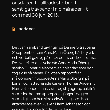
onsdagen till tillträdesförbud till
samtliga travbanor i nio månader - till
och med 30 juni 2016.
Ladda ner
Det var i samband tävlingar på Dannero travbana
21 september som AnnaMaria Öberg både fysiskt
och verbalt gav sig på en av de tävlande kuskarna.
Det var efter en olycka där AnnaMaria Öbergs
sambo Gunnar Melander var inblandad som hon
tog sig in på banan. Enligt en rapport från
måldomaren hoppade AnnaMaria Öberg in på
banan och attackerade kusken Thomas Andermyr.
Hon slet sönder hans visir, tog strypgrepp bakifrån
samt slog honom upprepade gånger i ryggen
samtidigt som hon skrek okvädningsord. Hon
attackerade även kusken Hanz Johansson och
skällde ut honom för det inträffade.