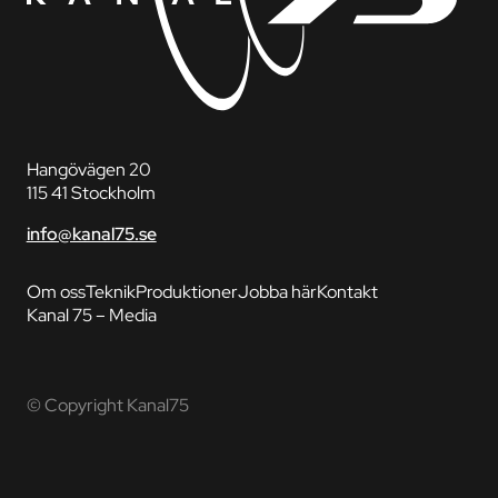
Hangövägen 20
115 41 Stockholm
info@kanal75.se
Om oss
Teknik
Produktioner
Jobba här
Kontakt
Kanal 75 – Media
© Copyright Kanal75