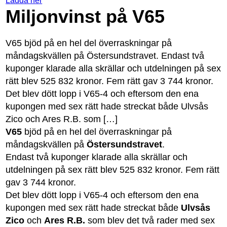
Ladda ner
Miljonvinst på V65
V65 bjöd på en hel del överraskningar på
måndagskvällen på Östersundstravet. Endast två
kuponger klarade alla skrällar och utdelningen på sex
rätt blev 525 832 kronor. Fem rätt gav 3 744 kronor.
Det blev dött lopp i V65-4 och eftersom den ena
kupongen med sex rätt hade streckat både Ulvsås
Zico och Ares R.B. som […]
V65
bjöd på en hel del överraskningar på
måndagskvällen på
Östersundstravet
.
Endast två kuponger klarade alla skrällar och
utdelningen på sex rätt blev 525 832 kronor. Fem rätt
gav 3 744 kronor.
Det blev dött lopp i V65-4 och eftersom den ena
kupongen med sex rätt hade streckat både
Ulvsås
Zico
och
Ares R.B.
som blev det två rader med sex