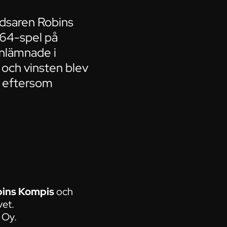
dsaren Robins
V64-spel på
inlämnade i
 och vinsten blev
h eftersom
ins Kompis
och
vet.
 Oy.