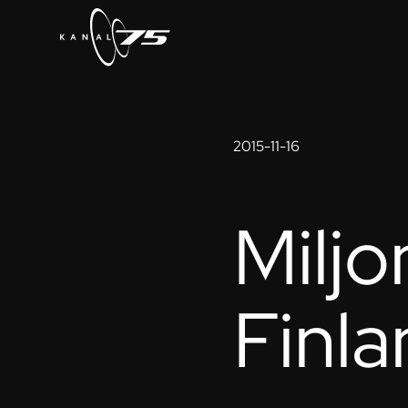
2015-11-16
Miljo
Finl