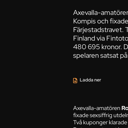
Axevalla-amatören
Kompis och fixade
Färjestadstravet. 
Finland via Finto
480 695 kronor. D
spelaren satsat på
Ladda ner
Axevalla-amatören
Ro
fixade sexsiffrig utd
Två kuponger klarade s