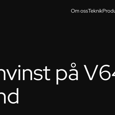
Om oss
Teknik
Produ
nvinst på V64
and