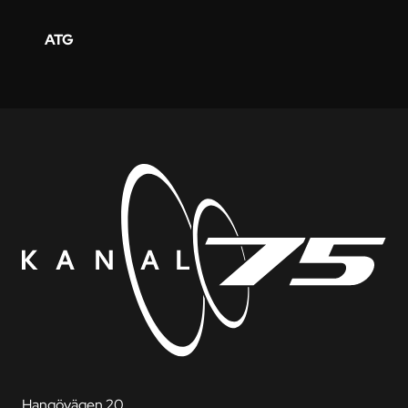
ATG
Hangövägen 20