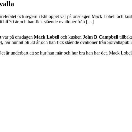
valla
rreferatet och segern i Elitloppet var på onsdagen Mack Lobell och kus
t bli 30 år och han fick stående ovationer från […]
pet var på onsdagen
Mack Lobell
och kusken
John D Campbell
tillbak
), har hunnit bli 30 år och han fick stående ovationer från Solvallap
Det är underbart att se hur han mår och hur bra han har det. Mack Lobe