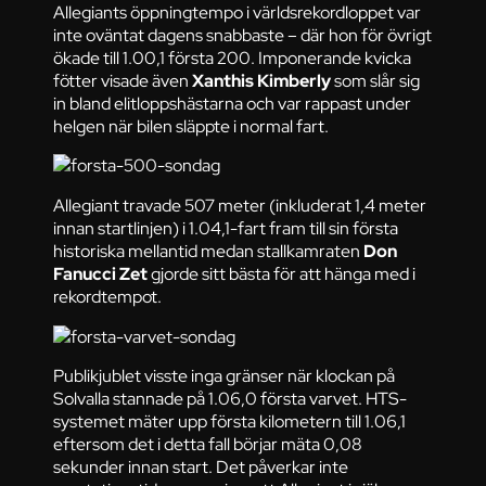
Allegiants öppningtempo i världsrekordloppet var
inte oväntat dagens snabbaste – där hon för övrigt
ökade till 1.00,1 första 200. Imponerande kvicka
fötter visade även
Xanthis Kimberly
som slår sig
in bland elitloppshästarna och var rappast under
helgen när bilen släppte i normal fart.
Allegiant travade 507 meter (inkluderat 1,4 meter
innan startlinjen) i 1.04,1-fart fram till sin första
historiska mellantid medan stallkamraten
Don
Fanucci Zet
gjorde sitt bästa för att hänga med i
rekordtempot.
Publikjublet visste inga gränser när klockan på
Solvalla stannade på 1.06,0 första varvet. HTS-
systemet mäter upp första kilometern till 1.06,1
eftersom det i detta fall börjar mäta 0,08
sekunder innan start. Det påverkar inte