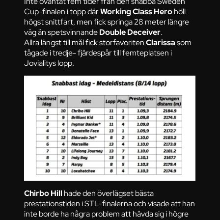
Inte oväntat fem tider från den snabba Sweden
Cup-finalen i topp där
Working Class Hero
höll
högst snittfart, men fick springa 28 meter längre
väg än spetsvinnande
Double Deceiver
.
Allra längst till mål fick storfavoriten
Clarissa
som
tågade i tredje- fjärdespår till femteplatsen i
Jovialitys lopp.
Chirbo Hill
hade den överlägset bästa
prestationstiden i STL-finalerna och visade att han
inte borde ha några problem att hävda sig i högre