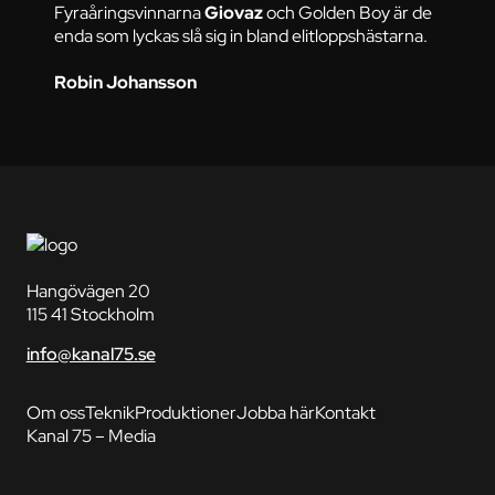
Fyraåringsvinnarna
Giovaz
och Golden Boy är de
enda som lyckas slå sig in bland elitloppshästarna.
Robin Johansson
Hangövägen 20
115 41 Stockholm
info@kanal75.se
Om oss
Teknik
Produktioner
Jobba här
Kontakt
Kanal 75 – Media