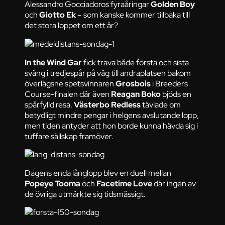
Alessandro Gocciadoros fyraåringar
Golden Boy
och
Giotto Ek
– som kanske kommer tillbaka till
det stora loppet om ett år?
In the Wind Gar
fick trava både första och sista
sväng i tredjespår på väg till andraplatsen bakom
överlägsne spetsvinnaren
Grosbois
i Breeders
Course-finalen där även
Reagan Boko
bjöds en
spårfylld resa.
Västerbo Redless
tävlade om
betydligt mindre pengar i helgens avslutande lopp,
men tiden antyder att hon borde kunna hävda sig i
tuffare sällskap framöver.
Dagens enda långlopp blev en duell mellan
Popeye Tooma
och
Facetime Love
där ingen av
de övriga utmärkte sig tidsmässigt.