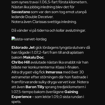
som synes trava i 1.06,5-fart första kilometern.
Nästan lika jobbig inledning blev det för
Savastano
som var den som tog emot utanpå
ledande Double Deceiver.
Notera även Clarissas svettiga inledning.
Då vänder vi på tiderna och kollar avslutningar.
Eldorado Jet
gick lördagens tyngsta slutvarv då
han tågade i 1.07,2-fart fram till andraplatsen
bakom
Makalu Doc
.
Chribo Hill
avslutade nästan lika snabbt när han
blåste ner konkurrenterna i Klass I-finalen.
Allra drygast väg fick
Inmarosa
med över 30
extrameter efter störningen där hon fastnade i
framförvarande sulky dryga varvet kvar. Notera
att även
Baron Tilly
sprang tredjekilometern i
1.07,5-tempo bakom överlägsne
Gaining
Experience
– som lekte 1.09,0 sista rundan i
spets.