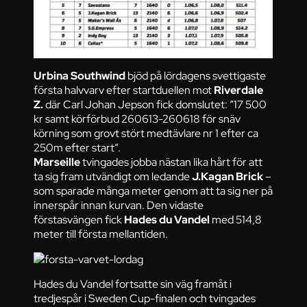
Urbina Southwind
bjöd på lördagens svettigaste
första halvvarv efter startduellen mot
Riverdale
Z.
där Carl Johan Jepson fick domslutet: ”17 500
kr samt körförbud 260613-260618 för snäv
körning som grovt stört medtävlare nr 1 efter ca
250m efter start”.
Marseille
tvingades jobba nästan lika hårt för att
ta sig fram utvändigt om ledande
J.Kagan Brick
–
som sparade många meter genom att ta sig ner på
innerspår innan kurvan. Den vidaste
förstasvängen fick
Hades du Vandel
med 514,8
meter till första mellantiden.
Hades du Vandel fortsatte sin väg framåt i
tredjespår i Sweden Cup-finalen och tvingades