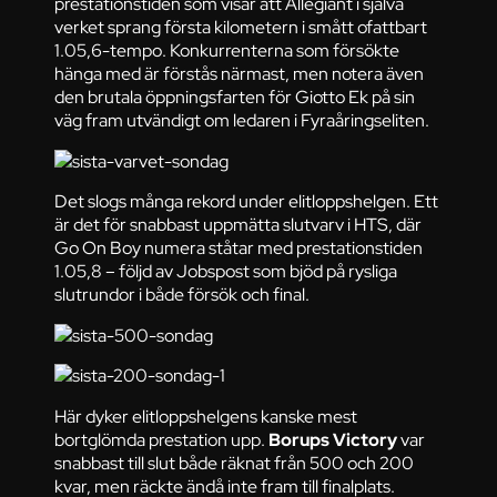
prestationstiden som visar att Allegiant i själva
verket sprang första kilometern i smått ofattbart
1.05,6-tempo. Konkurrenterna som försökte
hänga med är förstås närmast, men notera även
den brutala öppningsfarten för Giotto Ek på sin
väg fram utvändigt om ledaren i Fyraåringseliten.
Det slogs många rekord under elitloppshelgen. Ett
är det för snabbast uppmätta slutvarv i HTS, där
Go On Boy numera ståtar med prestationstiden
1.05,8 – följd av Jobspost som bjöd på rysliga
slutrundor i både försök och final.
Här dyker elitloppshelgens kanske mest
bortglömda prestation upp.
Borups Victory
var
snabbast till slut både räknat från 500 och 200
kvar, men räckte ändå inte fram till finalplats.