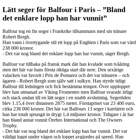
Lätt seger för Balfour i Paris – ”Bland
det enklare lopp han har vunnit”
Balfour tog en fin seger i Frankrike tillsammans med sin tränare
Robert Bergh.
Han vann i övertygande stil ett lopp på Enghien i Paris som var värd
238 000 kronor.
- Det var nog bland det enklare lopp han har vunnit, säger Bergh.
Balfour var tillbaka på fransk mark där han kvalade som tvååring
men det här var hans första riktiga start där nere. Den sexårige
valacken var favorit i Prix de Pomarez och det var tränaren – och
ägaren - Robert Bergh som själv satt i sulkyn. Han styrde tidigt
Balfour till ledningen och fick bestämma tempot. Över upploppet
blev han utmanad av Viking Fromentro men Balfour svarade ärligt
och stack undan till en lätt seger i en snabb avslutning. Segertiden
blev 1.15,4 över distansen 2875 meter. Förstapriset var 23 400 euro,
cirka 238 000 kronor. Det här var Balfours 13 seger i karriären och
han har totalt sprungit in drygt 1,4 miljoner kronor. Tidigare i år har
han bland annat vunnit Örebro International och The Owners
Trophy.
- Det här var nog bland det enklare lopp han har vunnit. Det var
väldigt lugnt under vägen och loppet avgjordes på speed. Han