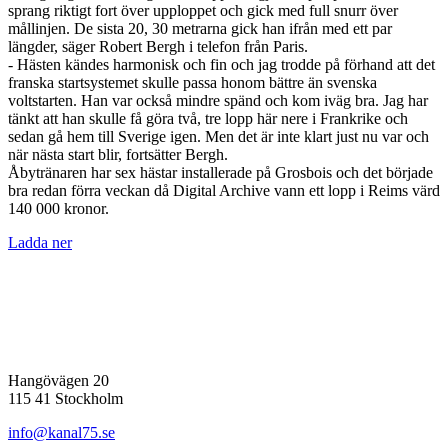
sprang riktigt fort över upploppet och gick med full snurr över
mållinjen. De sista 20, 30 metrarna gick han ifrån med ett par
längder, säger Robert Bergh i telefon från Paris.
- Hästen kändes harmonisk och fin och jag trodde på förhand att det
franska startsystemet skulle passa honom bättre än svenska
voltstarten. Han var också mindre spänd och kom iväg bra. Jag har
tänkt att han skulle få göra två, tre lopp här nere i Frankrike och
sedan gå hem till Sverige igen. Men det är inte klart just nu var och
när nästa start blir, fortsätter Bergh.
Åbytränaren har sex hästar installerade på Grosbois och det började
bra redan förra veckan då Digital Archive vann ett lopp i Reims värd
140 000 kronor.
Ladda ner
Hangövägen 20
115 41 Stockholm
info@kanal75.se