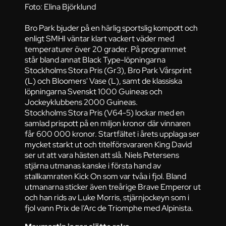
Foto: Elina Björklund
Bro Park bjuder på en härlig sportslig kompott och
enligt SMHI väntar klart vackert väder med
temperaturer över 20 grader. På programmet
står bland annat Black Type-löpningarna
Stockholms Stora Pris (Gr3), Bro Park Vårsprint
(L) och Bloomers' Vase (L), samt de klassiska
löpningarna Svenskt 1000 Guineas och
Jockeyklubbens 2000 Guineas.
Stockholms Stora Pris (V64-5) lockar med en
samlad prispott på en miljon kronor där vinnaren
får 600 000 kronor. Startfältet i årets upplaga ser
mycket starkt ut och titelförsvararen King David
ser ut att vara hästen att slå. Niels Petersens
stjärna utmanas kanske i första hand av
stallkamraten Kick On som var tvåa i fjol. Bland
utmanarna sticker även treårige Brave Emperor ut
och han rids av Luke Morris, stjärnjockeyn som i
fjol vann Prix de l’Arc de Triomphe med Alpinista.