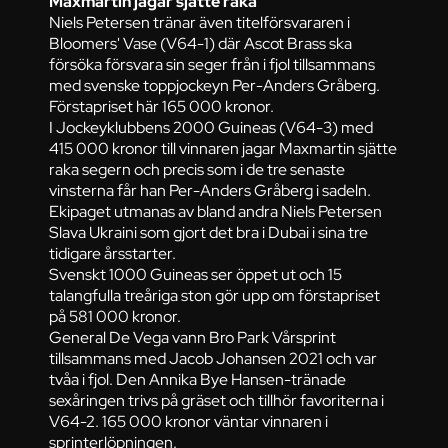
Maxmartin jagar sjätte raka
Niels Petersen tränar även titelförsvararen i
Bloomers' Vase (V64-1) där Ascot Brass ska
försöka försvara sin seger från i fjol tillsammans
med svenske toppjockeyn Per-Anders Gråberg.
Förstapriset här 165 000 kronor.
I Jockeyklubbens 2000 Guineas (V64-3) med
415 000 kronor till vinnaren jagar Maxmartin sjätte
raka segern och precis som i de tre senaste
vinsterna får han Per-Anders Gråberg i sadeln.
Ekipaget utmanas av bland andra Niels Petersen
Slava Ukraini som gjort det bra i Dubai i sina tre
tidigare årsstarter.
Svenskt 1000 Guineas ser öppet ut och 15
talangfulla treåriga ston gör upp om förstapriset
på 581 000 kronor.
General De Vega vann Bro Park Vårsprint
tillsammans med Jacob Johansen 2021 och var
tvåa i fjol. Den Annika Bye Hansen-tränade
sexåringen trivs på gräset och tillhör favoriterna i
V64-2. 165 000 kronor väntar vinnaren i
sprinterlöpningen.