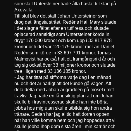
som stall Untersteiner hade åtta hästar till start på
Axevalla.
Till slut blev det stall Johan Untersteiner som
drog det längsta strået. Redéns Hail Mary slutade
i det slagna fältet efter en tuff resa och slutade
oplacerad samtidigt som Untersteiner körde in
drygt 170 000 kronor och kom upp i 33 817 978
kronor och det var 120 179 kronor mer än Daniel
Redén som körde in 33 697 791 kronor. Tomas
Malmqvist har också haft ett framgångsrikt år och
tog sig också över 33 miljoner kronor och slutade
trea i ligan med 33 136 185 kronor.
- Jag har tittat på siffrorna varje dag i en månad
nu och det är härligt att det kunde gå vägen. Att
dela detta med Johan är grädden på moset i mitt
travliv. Jag hade en långsiktig plan att om Johan
skulle bli travintresserad skulle han inte börja
jobba hos mig utan skulle utbilda sig hon andra
tränare. Sedan har jag alltid haft dörren öppen
när han ville komma hem och jag hoppades att vi
skulle jobba ihop dom sista åren i min karriär och