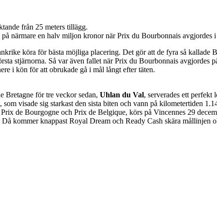
ande från 25 meters tillägg.
set på närmare en halv miljon kronor när Prix du Bourbonnais avgjordes i
ankrike köra för bästa möjliga placering. Det gör att de fyra så kallade 
sta stjärnorna. Så var även fallet när Prix du Bourbonnais avgjordes p
re i kön för att obrukade gå i mål långt efter täten.
e Bretagne för tre veckor sedan,
Uhlan du Val
, serverades ett perfekt
, som visade sig starkast den sista biten och vann på kilometertiden 1.
 Prix de Bourgogne och Prix de Belgique, körs på Vincennes 29 decembe
ari. Då kommer knappast Royal Dream och Ready Cash skära mållinjen o