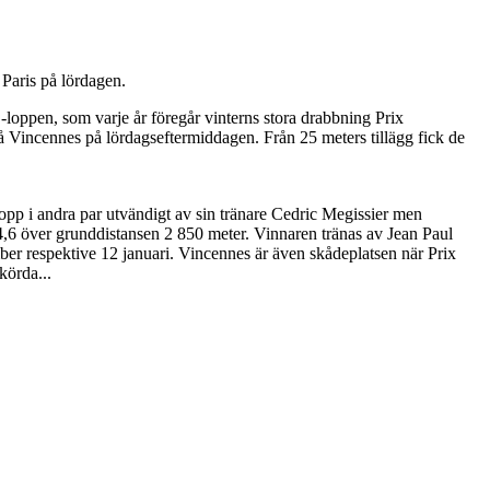
 Paris på lördagen.
B-loppen, som varje år föregår vinterns stora drabbning Prix
å Vincennes på lördagseftermiddagen. Från 25 meters tillägg fick de
 lopp i andra par utvändigt av sin tränare Cedric Megissier men
14,6 över grunddistansen 2 850 meter. Vinnaren tränas av Jean Paul
r respektive 12 januari. Vincennes är även skådeplatsen när Prix
körda...