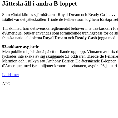
Jätteskräll i andra B-loppet
Som väntat kördes stjärnhästarna Royal Dream och Ready Cash avvakt
Istället var det jätteskrällen Triode de Felliere som tog hem förstapri
Till skillnad från det svenska reglementet behöver inte travkuskar i Fr
d'Amerique, brukar användas som formhöjande träningspass för de stör
franska nationalidolerna
Royal Dream
och
Ready Cash
jogga med ne
53-oddsare avgjorde
Men publiken bjöds ändå på ett rafflande upplopp. Vinnaren av Prix d
lyckades inte skaka av sig skuggande 53-oddsaren
Triode de Felliere
Marmion och i sulkyn satt Anthony Barrier. De återstående B-loppen,
d'Amerique, med fyra miljoner kronor till vinnaren, avgörs 26 janu
Ladda ner
ATG