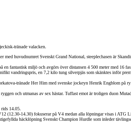
tjeckisk-tränade valacken.
er med huvudnumret Svenskt Grand National, steeplechasen är Skandinav
 en fantastisk miljö och avgörs över distansen 4 500 meter med 16 fast
ifikt vandringspris, en 7,2 kilo tung silverpjäs som skänktes inför pre
a Porkatova-tränade Her Him med svenske jockeyn Henrik Engblom på ryg
å ryggen och utmanas av sex hästar. Tuffast emot är troligen duon Muta
rids 14.05.
12 (12.30-14.30) fokuserar på V4 medan alla löpningar visas i ATG L
tigefyllda häcklöpning Svenskt Champion Hurdle som inleder tävlings