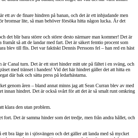
r ett av de finare hindren på banan, och det är ett inbjudande men
ramför bromsar lite, så man behöver försöka hitta någon lucka. Är det
 och det blir bara större och större desto närmare man kommer! Det är
a framåt så att de landar med fart. Det är säkert femtio procent som
a blev till flis. Det var faktiskt Dennis Perssons fel – han red en häst
är Canal turn. Det är ett stort hinder mitt ute på fältet i en sväng, och
äset med tränset i handen! Vid det här hindret gäller det att hitta en
egat där bak och sätta press på ledarhästarna.
t mycket genom åren – bland annat minns jag att Sean Curran blev av med
t innan hindret. Det är också svårt för att det är så smalt runt omkring
 att klara den utan problem.
et fort. Det är samma hinder som det tredje, men från andra hållet, och
 ett bra läge in i sjösvängen och det gäller att landa med så mycket