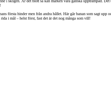
 inne i skogen. Är det blött så kan marken vara ganska upptrampad. D
!
ans första hinder men från andra hållet. Här går banan som sagt upp och n
t rida i mål – helst först, fast det är det nog många som vill!