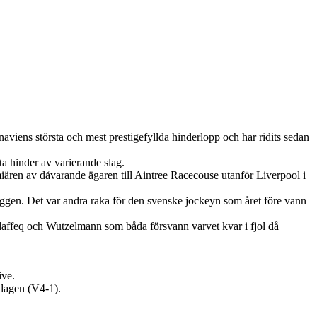
iens största och mest prestigefyllda hinderlopp och har ridits sedan
a hinder av varierande slag.
miären av dåvarande ägaren till Aintree Racecouse utanför Liverpool i
gen. Det var andra raka för den svenske jockeyn som året före vann
daffeq och Wutzelmann som båda försvann varvet kvar i fjol då
ive.
dagen (V4-1).