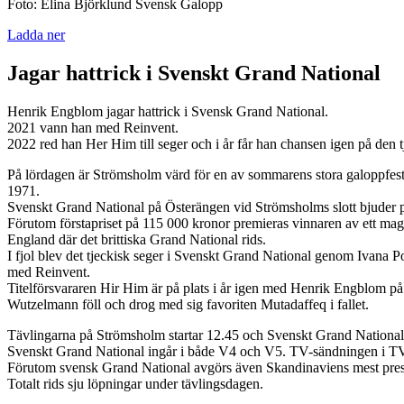
Foto: Elina Björklund Svensk Galopp
Ladda ner
Jagar hattrick i Svenskt Grand National
Henrik Engblom jagar hattrick i Svensk Grand National.
2021 vann han med Reinvent.
2022 red han Her Him till seger och i år får han chansen igen på den 
På lördagen är Strömsholm värd för en av sommarens stora galoppfest
1971.
Svenskt Grand National på Österängen vid Strömsholms slott bjuder på
Förutom förstapriset på 115 000 kronor premieras vinnaren av ett magn
England där det brittiska Grand National rids.
I fjol blev det tjeckisk seger i Svenskt Grand National genom Ivan
med Reinvent.
Titelförsvararen Hir Him är på plats i år igen med Henrik Engblom p
Wutzelmann föll och drog med sig favoriten Mutadaffeq i fallet.
Tävlingarna på Strömsholm startar 12.45 och Svenskt Grand National 
Svenskt Grand National ingår i både V4 och V5. TV-sändningen i TV
Förutom svensk Grand National avgörs även Skandinaviens mest pres
Totalt rids sju löpningar under tävlingsdagen.