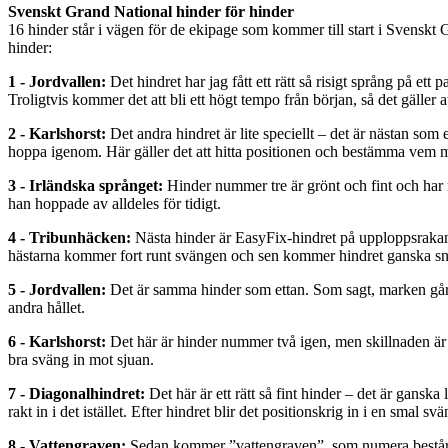
Svenskt Grand National hinder för hinder
16 hinder står i vägen för de ekipage som kommer till start i Sven
hinder:
1 - Jordvallen:
Det hindret har jag fått ett rätt så risigt språng på ett
Troligtvis kommer det att bli ett högt tempo från början, så det gäller at
2 - Karlshorst:
Det andra hindret är lite speciellt – det är nästan som
hoppa igenom. Här gäller det att hitta positionen och bestämma vem ma
3 - Irländska språnget:
Hinder nummer tre är grönt och fint och har nu
han hoppade av alldeles för tidigt.
4 - Tribunhäcken:
Nästa hinder är EasyFix-hindret på upploppsrakan. D
hästarna kommer fort runt svängen och sen kommer hindret ganska sn
5 - Jordvallen:
Det är samma hinder som ettan. Som sagt, marken går up
andra hållet.
6 - Karlshorst:
Det här är hinder nummer två igen, men skillnaden är at
bra sväng in mot sjuan.
7 - Diagonalhindret:
Det här är ett rätt så fint hinder – det är ganska 
rakt in i det istället. Efter hindret blir det positionskrig in i en smal s
8 - Vattengraven:
Sedan kommer ”vattengraven”, som numera består av 