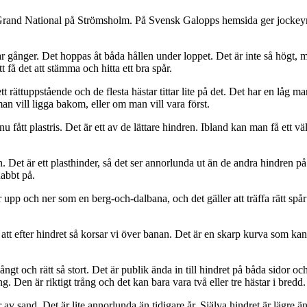
skt Grand National på Strömsholm. På Svensk Galopps hemsida ger jock
 par gånger. Det hoppas åt båda hållen under loppet. Det är inte så högt, m
t få det att stämma och hitta ett bra spår.
 ett rättuppstående och de flesta hästar tittar lite på det. Det har en l
n vill ligga bakom, eller om man vill vara först.
 fått plastris. Det är ett av de lättare hindren. Ibland kan man få ett vä
et är ett plasthinder, så det ser annorlunda ut än de andra hindren på ba
abbt på.
p och ner som en berg-och-dalbana, och det gäller att träffa rätt spår! 
t efter hindret så korsar vi över banan. Det är en skarp kurva som kan va
långt och rätt så stort. Det är publik ända in till hindret på båda sidor oc
väng. Den är riktigt trång och det kan bara vara två eller tre hästar i bredd.
sand. Det är lite annorlunda än tidigare år. Själva hindret är lägre ä