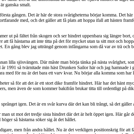
 är ganska smalt.
rsta gången. Det är här de stora svårigheterna börjar komma. Det här ä
r fortfarande med, och det gäller att få plats att hoppa ifall att hästen f
mer ut på fältet från skogen och ser hindret uppenbara sig längre bort,
att få hästarna att inte titta på det för mycket utan ta sitt mot och hopp
dret. En gång blev jag utträngd genom infångarna som då var av trä och bar
 innan lilla sjösvängen. Där måste man börja tänka på nästa svårighet, som 
nal år 1991 så tvärnitade min häst Drunken Sailor här och jag hamnade i gr
ra med för nu är det bara ett varv kvar. Nu börjar alla komma som har l
 heter så för att det är ett stort dike framför hindret. Här har det hän
ers, men även de som kommer bakifrån brukar titta till ordentligt på dike
språnget igen. Det är en svår kurva där det kan bli trångt, så det gäller
an ut mot det tredje sista hindret där det är helt öppet igen. Här går d
 höger så hästarna söker sig åt det hållet.
gare, men från andra hållet. Nu är det verkligen positionskrig för att få