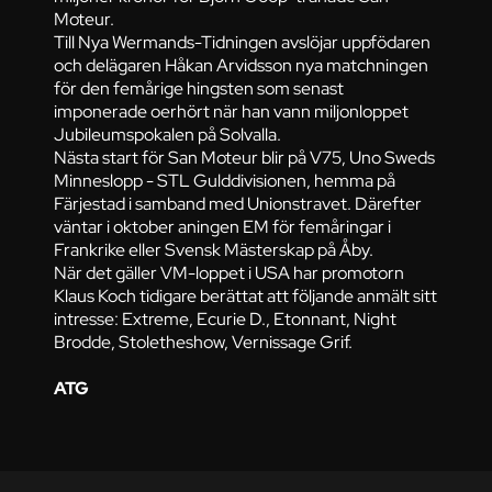
Moteur.
Till Nya Wermands-Tidningen avslöjar uppfödaren
och delägaren Håkan Arvidsson nya matchningen
för den femårige hingsten som senast
imponerade oerhört när han vann miljonloppet
Jubileumspokalen på Solvalla.
Nästa start för San Moteur blir på V75, Uno Sweds
Minneslopp - STL Gulddivisionen, hemma på
Färjestad i samband med Unionstravet. Därefter
väntar i oktober aningen EM för femåringar i
Frankrike eller Svensk Mästerskap på Åby.
När det gäller VM-loppet i USA har promotorn
Klaus Koch tidigare berättat att följande anmält sitt
intresse: Extreme, Ecurie D., Etonnant, Night
Brodde, Stoletheshow, Vernissage Grif.
ATG