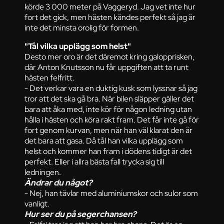
körde 3 000 meter på Vaggeryd. Jag vet inte hur
fort det gick, men hästen kändes perfekt så jag är
inte det minsta orolig för formen.
"Tål vilka upplägg som helst"
Desto mer oro är det däremot kring galopprisken,
där Anton Knutsson nu får uppgiften att ta runt
hästen felfritt.
- Det verkar vara en duktig kusk som lyssnar så jag
tror att det ska gå bra. När bilen släpper gäller det
bara att åka med, inte kör för någon ledning utan
hålla i hästen och köra rakt fram. Det får inte gå för
fort genom kurvan, men när han väl klarat den är
det bara att gasa. Då tål han vilka upplägg som
helst och kommer han fram i dödens tidigt är det
perfekt. Eller i allra bästa fall trycka sig till
ledningen.
Ändrar du något?
- Nej, han tävlar med aluminiumskor och sulor som
vanligt.
Hur ser du på segerchansen?