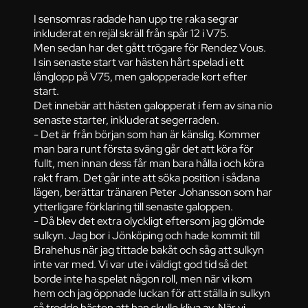
I sensomras radade han upp tre raka segrar
inkluderat en rejäl skräll från spår 12 i V75.
Men sedan har det gått trögare för Rendez Vous.
I sin senaste start var hästen hårt spelad i ett
långlopp på V75, men galopperade kort efter
start.
Det innebär att hästen galopperat i fem av sina nio
senaste starter, inkluderat segerraden.
- Det är från början som han är känslig. Kommer
man bara runt första sväng går det att köra för
fullt, men innan dess får man bara hålla i och köra
rakt fram. Det går inte att söka position i sådana
lägen, berättar tränaren Peter Johansson som har
ytterligare förklaring till senaste galoppen.
- Då blev det extra olyckligt eftersom jag glömde
sulkyn. Jag bor i Jönköping och hade kommit till
Brahehus när jag tittade bakåt och såg att sulkyn
inte var med. Vi var ute i väldigt god tid så det
borde inte ha spelat någon roll, men när vi kom
hem och jag öppnade luckan för att ställa in sulkyn
så trodde hästen att han skulle kliva av. När vi