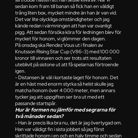
sedan kom fram till banan så fick han en väldigt
trång liten box, mycket mindre än han är van vid.
Det var lite olyckliga omständigheter och jag
kände redan i värmningen att han var ovanligt
pigg. Att sedan försöka köra för ledningen blev för
mycket för honom, vi glömmer den dagen.
På onsdag ska Rendez Vous ut i finalen av
Knutsson Rising Star Cup (V86-3) med 100 000
kronor till vinnaren och ser trots att resultaten
uteblivit på sistone ut att få spelarnas förtroende
igen.
- Distansen är väl i kortaste laget för honom. Det
är en häst med enorm styrka så helst skulle jag
matcha honom över 4 000 meter, men annars
tycker jag att uppgiften ser bra ut med ett
passande startspår.
Hur är formen nu jämför med segrarna för
två månader sedan?
- Han är precis lika bra nu, det är jag övertygad om.
Han var väldigt fin i sista jobbet så jag först
skrittade honom i en och en halv timme och sedan