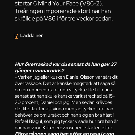
startar 6 Mind Your Face (V86-2).
Treåringen imponerade stort när han
skrällde på V86 i för tre veckor sedan.
Ladda ner
Hur överraskad var du senast då han gav 37
gånger i vinnarodds?
- Varken jag eller kusken Daniel Olsson var särskilt
överraskade. Det är kanske magstark att säga så
om en enprocentare men vi tyckte lite till mans
senast att han skulle kanske varit streckad på 15-
20 procent, Daniel och jag. Men sedan krävdes
det lite flax för att vinna men jag tycker inte han
behöver be om ursäkt och han slog en bra häst i
Rafael Blågul, som jag tycker visade hur bra han är
när han vann Kriterierevanschen i starten efter.
Förra gången vann han efter en resa i rygg