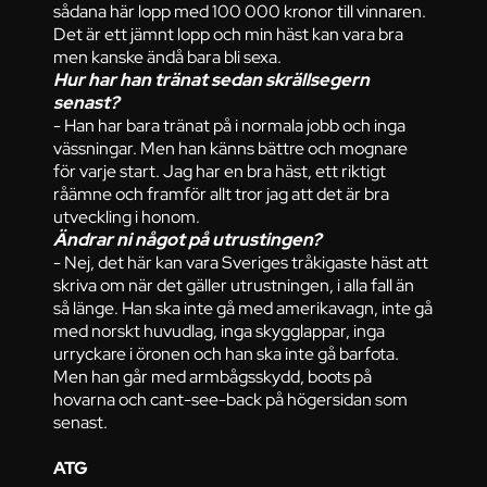
sådana här lopp med 100 000 kronor till vinnaren.
Det är ett jämnt lopp och min häst kan vara bra
men kanske ändå bara bli sexa.
Hur har han tränat sedan skrällsegern
senast?
- Han har bara tränat på i normala jobb och inga
vässningar. Men han känns bättre och mognare
för varje start. Jag har en bra häst, ett riktigt
råämne och framför allt tror jag att det är bra
utveckling i honom.
Ändrar ni något på utrustingen?
- Nej, det här kan vara Sveriges tråkigaste häst att
skriva om när det gäller utrustningen, i alla fall än
så länge. Han ska inte gå med amerikavagn, inte gå
med norskt huvudlag, inga skygglappar, inga
urryckare i öronen och han ska inte gå barfota.
Men han går med armbågsskydd, boots på
hovarna och cant-see-back på högersidan som
senast.
ATG