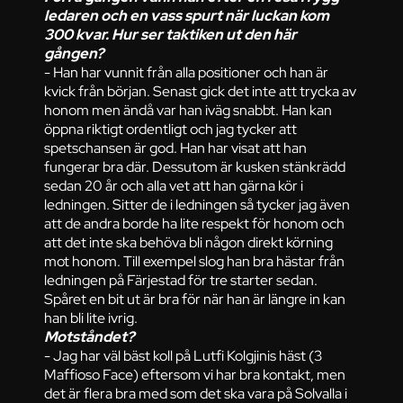
ledaren och en vass spurt när luckan kom
300 kvar. Hur ser taktiken ut den här
gången?
- Han har vunnit från alla positioner och han är
kvick från början. Senast gick det inte att trycka av
honom men ändå var han iväg snabbt. Han kan
öppna riktigt ordentligt och jag tycker att
spetschansen är god. Han har visat att han
fungerar bra där. Dessutom är kusken stänkrädd
sedan 20 år och alla vet att han gärna kör i
ledningen. Sitter de i ledningen så tycker jag även
att de andra borde ha lite respekt för honom och
att det inte ska behöva bli någon direkt körning
mot honom. Till exempel slog han bra hästar från
ledningen på Färjestad för tre starter sedan.
Spåret en bit ut är bra för när han är längre in kan
han bli lite ivrig.
Motståndet?
- Jag har väl bäst koll på Lutfi Kolgjinis häst (3
Maffioso Face) eftersom vi har bra kontakt, men
det är flera bra med som det ska vara på Solvalla i