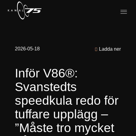
2026-05-18
Ladda ner
Inför V86®:
Svanstedts
speedkula redo för
tuffare upplägg –
”Måste tro mycket