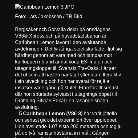
Foto: Lars Jakobsson / TR Bild.
Bergsåker och Solvalla delar på onsdagens
V86® Xpress och på huvudstadsbanan är
Caribbean Lemon favorit i den avslutande
avdelningen. Det fyraåriga stoet skaffade i fjol sig
hårdhet genom att vara med och tampas mot
kulltoppen i bland annat korta E3-finalen och
uttagningsloppet till Svenskt TravOaks. I år ser
det ut som att hästen har tagit ytterligare flera kliv
i sin utveckling och hon har svarat för rejäla
insatser varje gång på slutet. Framförallt senast
där hon spurtade sylvasst i uttagningsloppet till
Drottning Silvias Pokal i en rasande snabb
avslutning.
– 5 Caribbean Lemon (V86-8)
har varit jättefin
och senast gick det extremt fort över upploppet.
Hon avslutade 1.07 sista 200 metrarna och tog ju
på de två främsta hästarna in i mål. Gången