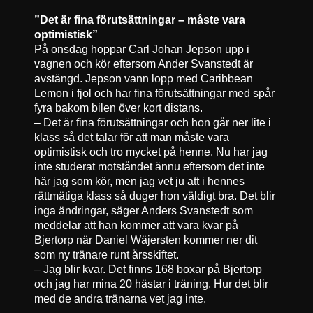
”Det är fina förutsättningar – måste vara
optimistisk”
På onsdag hoppar Carl Johan Jepson upp i
vagnen och kör eftersom Ander Svanstedt är
avstängd. Jepson vann lopp med Caribbean
Lemon i fjol och har fina förutsättningar med spår
fyra bakom bilen över kort distans.
– Det är fina förutsättningar och hon går ner lite i
klass så det talar för att man måste vara
optimistisk och tro mycket på henne. Nu har jag
inte studerat motståndet ännu eftersom det inte
här jag som kör, men jag vet ju att i hennes
rättmätiga klass så duger hon väldigt bra. Det blir
inga ändringar, säger Anders Svanstedt som
meddelar att han kommer att vara kvar på
Bjertorp när Daniel Wäjersten kommer ner dit
som ny tränare runt årsskiftet.
– Jag blir kvar. Det finns 168 boxar på Bjertorp
och jag har mina 20 hästar i träning. Hur det blir
med de andra tränarna vet jag inte.