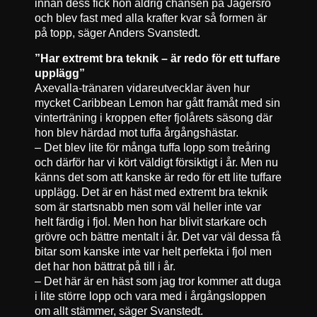
innan dess fick hon aldrig chansen på Jägersro
och blev fast med alla krafter kvar så formen är
på topp, säger Anders Svanstedt.
”Har extremt bra teknik – är redo för ett tuffare
upplägg”
Axevalla-tränaren vidareutvecklar även hur
mycket Caribbean Lemon har gått framåt med sin
vinterträning i kroppen efter fjolårets säsong där
hon blev härdad mot tuffa årgångshästar.
– Det blev lite för många tuffa lopp som treåring
och därför har vi kört väldigt försiktigt i år. Men nu
känns det som att kanske är redo för ett lite tuffare
upplägg. Det är en häst med extremt bra teknik
som är startsnabb men som väl heller inte var
helt färdig i fjol. Men hon har blivit starkare och
grövre och bättre mentalt i år. Det var väl dessa få
bitar som kanske inte var helt perfekta i fjol men
det har hon bättrat på till i år.
– Det här är en häst som jag tror kommer att duga
i lite större lopp och vara med i årgångsloppen
om allt stämmer, säger Svanstedt.