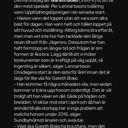
Denna onsdag ser
Gareth Boko
(V86-6) ut att bli
den mest spelade. Per Lennartssons tvååring
vann Uppfödningslöpningen i sin senaste start.
- Hästen vann det loppet utan att vara som allra
bäst för dagen. Han vann helt och hållet loppet på
sitt huvud och inställning. Allting känns bra efteråt,
men man vet inte hur han tacklade den långa
resan till och från Jägersro. Dessutom har han
haft formtopp en längre tid och frågan är om
formen är lika bra. Lägg därtill att vi möter
konkurrenter som är kraftigt på väg uppåt, så
ingenting är säkert, säger Lennartsson.
Onsdagens start är den sista för året innan det är
dags för lite vila för Gareth Boko.
- Han kommer få några månaders vila, men sedan
kommer vi träna upp honom ordentligt. Det är väl
troligt att han växer en del, både på höjden och
bredden. Vi siktar mot start i april och då han är
anmäld till alla storlopp har vi inga problem att
matcha honom under 2016, säger
Sundbyholmstränaren och avslutar.
- Visst ska Gareth Boko ha bra chans, men det