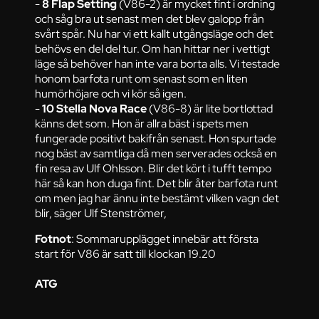
-
8 Flap Setting
(V86-2) är mycket fint i ordning
och såg bra ut senast men det blev galopp från
svårt spår. Nu har vi ett kallt utgångsläge och det
behövs en del del tur. Om han hittar ner i vettigt
läge så behöver han inte vara borta alls. Vi testade
honom barfota runt om senast som en liten
humörhöjare och vi kör så igen.
-
10 Stella Nova Race
(V86-8) är lite bortlottad
känns det som. Hon är allra bäst i spets men
fungerade positivt bakifrån senast. Hon spurtade
nog bäst av samtliga då men serverades också en
fin resa av Ulf Ohlsson. Blir det kört i tufft tempo
här så kan hon duga fint. Det blir åter barfota runt
om men jag har ännu inte bestämt vilken vagn det
blir, säger Ulf Stenströmer,
Fotnot
: Sommarupplägget innebär att första
start för V86 är satt till klockan 19.20
ATG