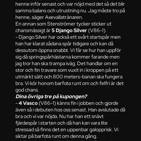
henne inför senast och var nöjd med det så det blir
samma balans och utrustning nu. Jag måste tro på
henne, säger Axevallatränaren.
En annan som Stenströmer tycker sticker ut
chansmässigt är
5 Django Silver
(V86-1).
- Django Silver har också ett svårt startspår men
han har klarat sådana spår tidigare och kan då
dessutom öppna snabbt. Vi får se hur han uppför
sig då springspårhästarna kommer farande men
jag tror han ska trampa iväg. Det handlar om en
stor och fin travare som vuxit in i kroppen på ett
utmärkt sätt och 800 meters-banan ska fungera
bra. Vi kör honom barfota runt om och felfri är det
god chans.
Dina övriga tre på kupongen?
-
4 Vasco
(V86-1) känns fin i jobben och gjorde
även så i debuten hos oss senast. Han avslutade då
bra och vi var nöjda. Nu har han ett snävt
fjärdespår i starten och då han kan vara lite
stressad så finns det en uppenbar galopprisk. Vi
siktar på barfota runt om denna gång.