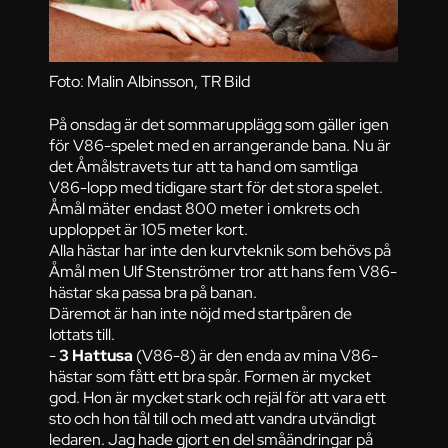
Foto: Malin Albinsson, TR Bild
På onsdag är det sommarupplägg som gäller igen
för V86-spelet med en arrangerande bana. Nu är
det Åmålstravets tur att ta hand om samtliga
V86-lopp med tidigare start för det stora spelet.
Åmål mäter endast 800 meter i omkrets och
upploppet är 105 meter kort.
Alla hästar har inte den kurvteknik som behövs på
Åmål men Ulf Stenströmer tror att hans fem V86-
hästar ska passa bra på banan.
Däremot är han inte nöjd med startpåren de
lottats till.
-
3 Hattusa
(V86-8) är den enda av mina V86-
hästar som fått ett bra spår. Formen är mycket
god. Hon är mycket stark och rejäl för att vara ett
sto och hon tål till och med att vandra utvändigt
ledaren. Jag hade gjort en del småändringar på