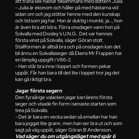
att träna sex hästar tillsammans med dottern Julia.
- Julia är ekonom och håller på med hästarna vid
sidan om och jag stöttar henne med den kunskap
och tid som jag har. Hon är duktig i monté, ja…, hon
är även bra att köra. Förra onsdagen vann hon på
Solvalla med Dooley’s U.N.G.. Det var hennes
första vinst på Solvalla, säger Göran stolt.
Stallformen är alltså bra och på onsdagen kan det
bli ännu en Solvallaseger då Ekens Mr Frappen har
en lämplig uppgift i V86-2.
- Han står bra inne i loppet och formen pekar
uppåt. Får han bara till det lite i loppet tror jag det
kan gå riktigt bra.
Jagar första segern
Den fyraårige valacken jagar karriärens första
seger och visade fin form i senaste starten som
trea på Solvalla.
- Det är bara en vecka sedan så emellan har han
bara joggat lite grann, men han ser bra ut och som
sagt på väg uppåt, säger Göran B Andersson.
Vad säger du om utgångsläget med spår 6