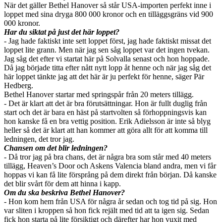
När det gäller Bethel Hanover så står USA-importen perfekt inne i
loppet med sina dryga 800 000 kronor och en tilläggsgräns vid 900
000 kronor.
Har du siktat på just det här loppet?
- Jag hade faktiskt inte sett loppet först, jag hade faktiskt missat det
loppet lite grann. Men när jag sen såg loppet var det ingen tvekan.
Jag såg det efter vi startat här på Solvalla senast och hon hoppade.
Då jag började titta efter nått nytt lopp åt henne och när jag såg det
här loppet tänkte jag att det här är ju perfekt för henne, säger Pär
Hedberg.
Bethel Hanover startar med springspår från 20 meters tillägg.
- Det är klart att det är bra förutsättningar. Hon är fullt duglig från
start och det är bara en häst på startvolten så förhoppningsvis kan
hon kanske få en bra vettig position. Erik Adielsson är inte så blyg
heller så det är klart att han kommer att göra allt för att komma till
ledningen, det tror jag.
Chansen om det blir ledningen?
- Då tror jag på bra chans, det är några bra som står med 40 meters
tillägg, Heaven’s Door och Askens Valencia bland andra, men vi får
hoppas vi kan få lite försprång på dem direkt från början. Då kanske
det blir svårt för dem att hinna i kapp.
Om du ska beskriva Bethel Hanover?
- Hon kom hem från USA för några år sedan och tog tid på sig. Hon
var sliten i kroppen så hon fick rejält med tid att ta igen sig. Sedan
fick hon starta på lite försiktigt och därefter har hon vuxit med