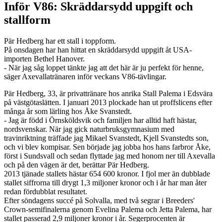
Inför V86: Skräddarsydd uppgift och
stallform
Pär Hedberg har ett stall i toppform.
På onsdagen har han hittat en skräddarsydd uppgift åt USA-
importen Bethel Hanover.
- När jag såg loppet tänkte jag att det här är ju perfekt för henne,
säger Axevallatränaren inför veckans V86-tävlingar.
Pär Hedberg, 33, är privattränare hos anrika Stall Palema i Edsvära
på västgötaslätten. I januari 2013 plockade han ut proffslicens efter
många år som lärling hos Åke Svanstedt.
- Jag är född i Örnsköldsvik och familjen har alltid haft hästar,
nordsvenskar. När jag gick naturbruksgymnasium med
travinriktning träffade jag Mikael Svanstedt, Kjell Svanstedts son,
och vi blev kompisar. Sen började jag jobba hos hans farbror Åke,
först i Sundsvall och sedan flyttade jag med honom ner till Axevalla
och på den vägen är det, berättar Pär Hedberg.
2013 tjänade stallets hästar 654 600 kronor. I fjol mer än dubblade
stallet siffrorna till drygt 1,3 miljoner kronor och i år har man åter
redan fördubblat resultatet.
Efter söndagens succé på Solvalla, med två segrar i Breeders'
Crown-semifinalerna genom Evelina Palema och Jetta Palema, har
stallet passerad 2,9 miljoner kronor i år. Segerprocenten är