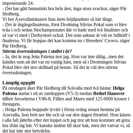
imponerande 24.
- Det har gått fantastiskt bra hela året, inga stora svackor, säger Pär
Hedberg.
Vi ber Axevallatränaren lista årets höjdpunkter så här långt.
- Det är årgångsfinalerna, först Drottning Silvias Pokal som vi blev
tvåa i och sedan Stochampionatet där vi hade med två finalister och
så var vi med i Derbystoet också. Det som saknas är väl en fullträff i
finalerna. Vi får hoppas det kan komma nu i Breeders' Crown, säger
Pär Hedberg.
Största överraskningen i stallet i år?
- Ja, det är nog Jetta Palema tror jag. Hon var inte dålig...men det
kändes som att det var en vanlig häst, men så i Drottningen Silvias
Pokal blev det stor skillnad på henne. Så det är väl den största
överraskningen.
Lämplig uppgift
På onsdagen åker Pär Hedberg till Solvalla med två hästar.
Helga
Palema
startar i ett av ramloppen (V5-3) medan
Bethel Hanover
tillhör favoriterna i V86-8, Fillies and Mares med 125 0000 kronor i
förstapris.
- Helga Palema hoppade tyvärr i första sväng senast hemma på
Axevalla, hon bröt ner lite och så var den dagen förstörd. Hon känns
i alla fall jättefin efter det loppet och jag tror att hon kommer att göra
bra ifrån sig här. Vi kanske ändrar till skor bak, men det varvar vi, så
det har inte stor betydelse.