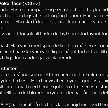
Pokerface
(V86-2).
kada. Hästen trampade sig senast och det tog lite tid
 och det är dags att starta igång honom. Han har mes
 tempo. Han ska få lopp i sig inför kommande vintersta
ke.
vann ett försök till finska derbyt som storfavorit f
 häst. Han vann med sparade krafter i mål senast och
är att han ska vara ytterligare något förbättrad till d
tidigt. Inga ändringar är planerade.
 starter
r en treåring som inlett karriären med tre raka segra
ycket fin häst. Hon har visat en mycket god inställ
 Allt är normalt med henne i jobben efter senaste sta
ntuellt kan det bli med urryckare denna gång och det ä
-8) har tränat på duktigt. Jag är nöjd med vad han