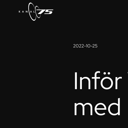
2022-10-25
Infö
med 