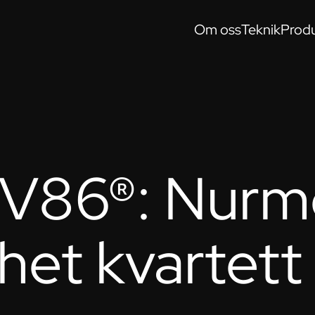
Om oss
Teknik
Produ
r V86®: Nurm
het kvartett