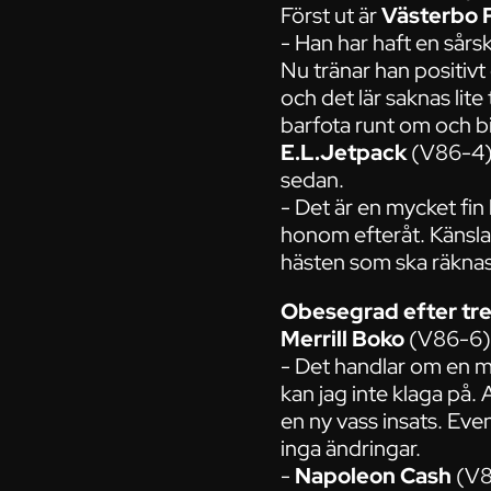
Först ut är
Västerbo 
- Han har haft en sårs
Nu tränar han positivt
och det lär saknas lite
barfota runt om och bi
E.L.Jetpack
(V86-4) 
sedan.
- Det är en mycket fin
honom efteråt. Känslan 
hästen som ska räknas 
Obesegrad efter tre
Merrill Boko
(V86-6) ä
- Det handlar om en m
kan jag inte klaga på.
en ny vass insats. Eve
inga ändringar.
-
Napoleon Cash
(V86