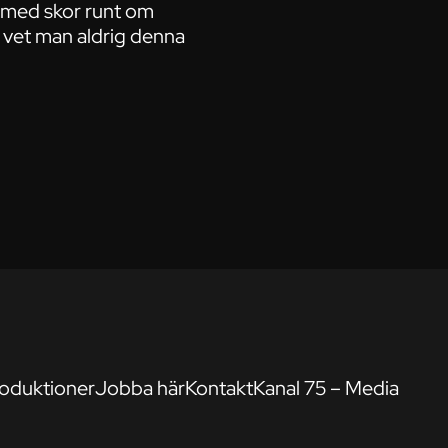
d med skor runt om
t vet man aldrig denna
oduktioner
Jobba här
Kontakt
Kanal 75 – Media