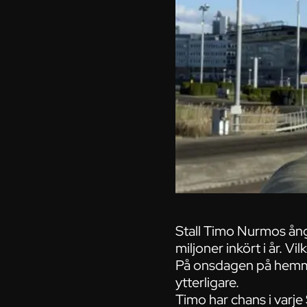
Stall Timo Nurmos ång
miljoner inkört i år. Vi
På onsdagen på hemmab
ytterligare.
Timo har chans i varj