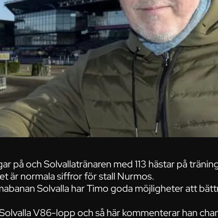
ar på och Solvallatränaren med 113 hästar på träning
lket är normala siffror för stall Nurmos.
anan Solvalla har Timo goda möjligheter att bättre
e Solvalla V86-lopp och så här kommenterar han cha