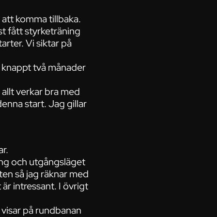
 att komma tillbaka.
t fått styrketräning
rter. Vi siktar på
ör knappt två månader
 allt verkar bra med
enna start. Jag gillar
r.
ning och utgångsläget
rten så jag räknar med
r intressant. I övrigt
 visar på rundbanan