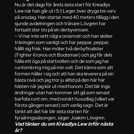
Nu är det dags för årets sista start för Kreadlys
Lew när han går ut i S:t Leger över dryga tre varv
på onsdag. Han startar med 40 meters tillägg i den
sjunde avdelningen och tränare Lövgren har
fortsatt stor tro på sin derbyvinnare.
– Vi har inte sett några orosmoln och han sköter
träningen som vanligt och har peppar, peppar,
hållit sig frisk. Han möter två derbyfinalister
(Fighter Kronos och Bootsman) och jag får dels
hålla ett öga på startvolten och de som jag har
runtomkring mig på min volt. Det känns som att
formen håller i sig och att han ska leverera på sin
bästa nivå och jag tror ju alltid på den här här
hästen när jag kör ut med honom. Det blir inga
ändringar utan han kommer att gå som senast
barfota runt om, med norskt huvudlag (vilket var
första gången senast) och vanlig vagn. Det är
tänkt att det här blir sista starten för
fyraåringssäsongen, säger Joakim Lövgren.
Vad tänker du om Kreadlys Lew inför nästa
år?