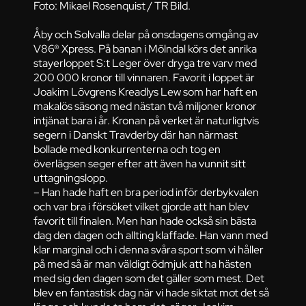
Foto: Mikael Rosenquist / TR Bild.
Åby och Solvalla delar på onsdagens omgång av
V86® Xpress. På banan i Mölndal körs det anrika
stayerloppet S:t Leger över dryga tre varv med
200 000 kronor till vinnaren. Favorit i loppet är
Joakim Lövgrens Kreadlys Lew som har haft en
makalös säsong med nästan två miljoner kronor
intjänat bara i år. Kronan på verket är naturligtvis
segern i Danskt Travderby där han närmast
bollade med konkurrenterna och tog en
överlägsen seger efter att även ha vunnit sitt
uttagningslopp.
– Han hade haft en bra period inför derbykvalen
och var bra i försöket vilket gjorde att han blev
favorit till finalen. Men han hade också sin bästa
dag den dagen och allting klaffade. Han vann med
klar marginal och i denna svåra sport som vi håller
på med så är man väldigt ödmjuk att ha hästen
med sig den dagen som det gäller som mest. Det
blev en fantastisk dag när vi hade siktat mot det så