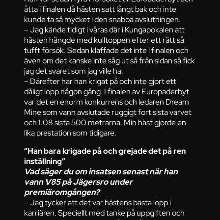
åtta i finalen då hästen satt långt bak och inte
kunde ta så mycket i den snabba avslutningen.
– Jag kände tidigt i våras där i Kungapokalen att
hästen hängde med kulltoppen efter ett rätt så
tufft försök. Sedan klaffade det inte i finalen och
även om det kanske inte såg ut så från sidan så fick
jag det svaret som jag ville ha.
– Därefter har han krigat på och inte gjort ett
dåligt lopp någon gång. I finalen av Europaderbyt
var det en enorm konkurrens och ledaren Dream
Mine som vann avslutade ruggigt fort sista varvet
och 1.08 sista 500 metrarna. Min häst gjorde en
lika prestation som tidigare.
”Han bara krigade på och grejade det på ren
inställning”
Vad säger du om insatsen senast när han
vann V85 på Jägersro under
premiäromgången?
– Jag tycker att det var hästens bästa lopp i
karriären. Speciellt med tanke på uppgiften och