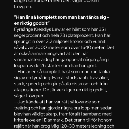
länge och kunde ta hem det, säger Joakim
Lövgren.
”Han är så komplett som man kan tänka sig –
en riktig godbit”
Fyraårige Kreadlys Lew är en häst som har 35 i
segerprocent och hela 73 i platsprocent. Han har
sprungit in över 2,2 miljoner kronor och vunnit
såväl över 3000 meter som över 1640 meter. Det
är också anmärkningsvärt att den här
vinnarhästen aldrig har galopperat någon gång i
loppen av de 26 starter som han har gjort.
– Han är en så komplett häst som man kan tänka
sig av en fyraåring. Han är startsnabb, travsäker,
stark, speedig och går på alla distanser och från
alla positioner. Det är verkligen en riktig godbit,
säger Lövgren.
– Jag kände att han var rätt så lovande som
treåring och han gjorde några bra lopp men sedan
blev han väldigt skarp, framförallt i samband med
kriteriekvalen i Danmark. Det brann till för honom
rejält när han drog iväg i 20-30 meters ledning och