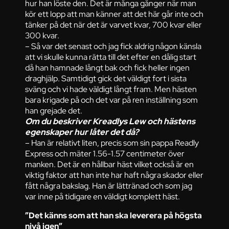
hur han löste den. Det är många gånger när man
kör ett lopp att man känner att det här går inte och
tänker på det när det är varvet kvar, 700 kvar eller
300 kvar.
– Så var det senast och jag fick aldrig någon känsla
att vi skulle kunna rätta till det efter en dålig start
då han hamnade långt bak och fick heller ingen
draghjälp. Samtidigt gick det väldigt fort i sista
sväng och vi hade väldigt långt fram. Men hästen
bara krigade på och det var på ren inställning som
han grejade det.
Om du beskriver Kreadlys Lew och hästens
egenskaper hur låter det då?
– Han är relativt liten, precis som sin pappa Readly
Express och mäter 1.56-1.57 centimeter över
manken. Det är en hållbar häst vilket också är en
viktig faktor att han inte har haft några skador eller
fått några bakslag. Han är lättränad och som jag
var inne på tidigare en väldigt komplett häst.
”Det känns som att han ska leverera på högsta
nivå igen”