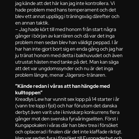
jag kände att det här kan jag inte kontrollera. Vi
hade problem med hans temperament och det
blev ett annat upplägg i träningsväg därefter och
en annan taktik.
– Jag hade kört till med honom från start några
gånger i början av karriären och då var det inga
problem men sedan blev han väldigt peppad. I år
har han inte gjort bort sig en enda gång och jag har
ju tränat honom med detta i bakhuvudet och även
utrustat hästen med tanke på det. Man kan säga
att det var ungdomssynder och nu är det inga
problem längre, menar Jägersro-tränaren.
”Kände redan i våras att han hängde med
kulltoppen”
Kreadlys Lew har vunnit sex lopp på 14 starter i år
(vann tre lopp i fjol) och har förutom det danska
derbyt även varit ute i knivskarp konkurrens flera
gånger mot den svenska fyraåringseliten. Först i
Kungapokalen i våras där han blev trea i försöket
och oplacerad i finalen där det inte klaffade riktigt.
Han var sedan fyra i försöket till Europaderbyt och