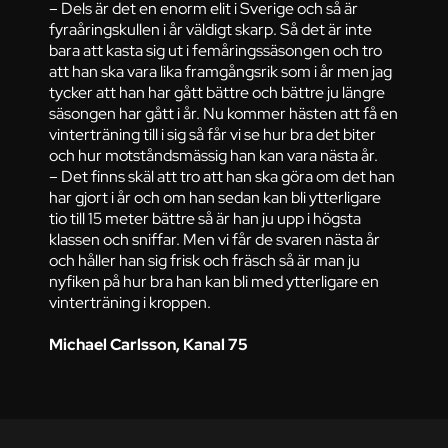
– Dels är det en enorm elit i Sverige och så är
fyraåringskullen i år väldigt skarp. Så det är inte
bara att kasta sig ut i femåringssäsongen och tro
att han ska vara lika framgångsrik som i år men jag
tycker att han har gått bättre och bättre ju längre
säsongen har gått i år. Nu kommer hästen att få en
vinterträning till i sig så får vi se hur bra det biter
och hur motståndsmässig han kan vara nästa år.
– Det finns skäl att tro att han ska göra om det han
har gjort i år och om han sedan kan bli ytterligare
tio till 15 meter bättre så är han ju upp i högsta
klassen och sniffar. Men vi får de svaren nästa år
och håller han sig frisk och fräsch så är man ju
nyfiken på hur bra han kan bli med ytterligare en
vinterträning i kroppen.
Michael Carlsson, Kanal 75