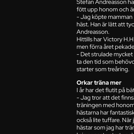
Stefan Andreasson ha
fött upp honom och är f
- Jag köpte mamman på 
häst. Han är lätt att t
Andreasson.
Hittills har Victory H.
men förra året pekade 
- Det strulade mycket
ta den tid som behövde
starter som treåring.
Orkar träna mer
I år har det flutit på 
- Jag tror att det fin
träningen med honom o
hästarna har fantastis
också lite tuffare. När
hästar som jag har trän