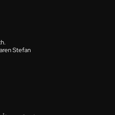
ch.
naren Stefan