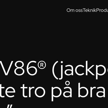
Om oss
Teknik
Produ
 V86® (jackp
e tro på bra