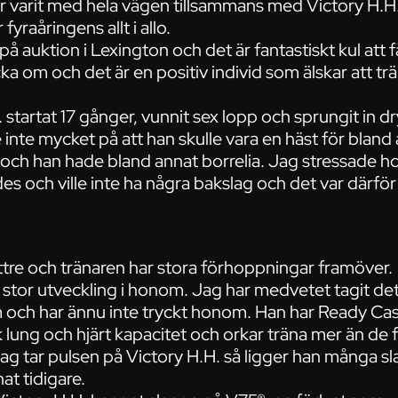
r varit med hela vägen tillsammans med Victory H.
yraåringens allt i allo.
auktion i Lexington och det är fantastiskt kul att 
ycka om och det är en positiv individ som älskar att tr
H. startat 17 gånger, vunnit sex lopp och sprungit in
inte mycket på att han skulle vara en häst för bland
 och han hade bland annat borrelia. Jag stressade ho
s och ville inte ha några bakslag och det var därför
bättre och tränaren har stora förhoppningar framöver.
ns stor utveckling i honom. Jag har medvetet tagit det
ch har ännu inte tryckt honom. Han har Ready Cash
k lung och hjärt kapacitet och orkar träna mer än de f
 jag tar pulsen på Victory H.H. så ligger han många s
at tidigare.