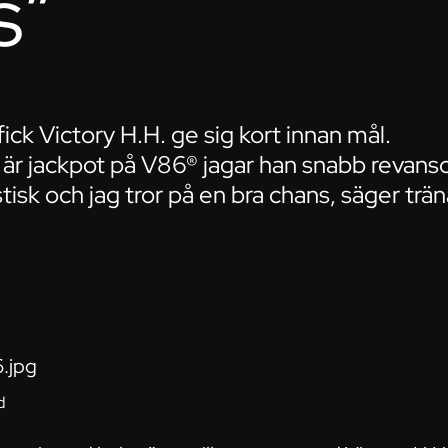
s”
 fick Victory H.H. ge sig kort innan mål.
 är jackpot på V86® jagar han snabb revans
tisk och jag tror på en bra chans, säger trä
d