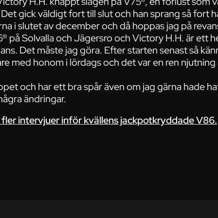
 Victory H.H. knappt slagen på V75®, en förlust som va
. Det gick väldigt fort till slut och han sprang så fort
lerna i slutet av december och då hoppas jag på revan
 på Solvalla och Jägersro och Victory H.H. är ett h
hans. Det måste jag göra. Efter starten senast så kän
ffare med honom i lördags och det var en ren njutning
loppet och har ett bra spår även om jag gärna hade ha
några ändringar.
h fler intervjuer inför kvällens jackpotkryddade V86.