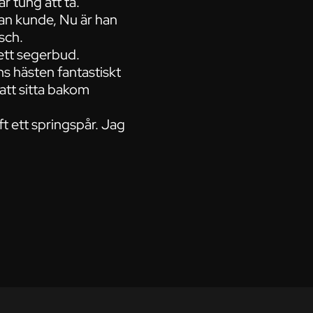
r tung att ta.
 han kunde, Nu är han
sch.
ett segerbud.
ns hästen fantastiskt
 att sitta bakom
ft ett springspår. Jag