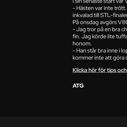
I sin senaste start var
- Hästen var inte trött
inkvalad till STL-fina
På onsdag avgörs V86®
- Jag tror på en bra c
fin. Jag körde lite tu
honom.
- Han står bra inne i 
kommer inte att göra 
Klicka hör för tips oc
ATG