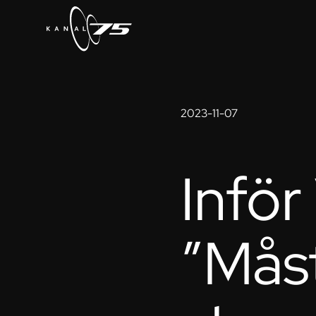
2023-11-07
Inför
”Måst