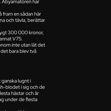
H. Åbyamatören har
få fram en sådan här
äna och tävla, berättar
 drygt 300 000 kronor,
 annat V75.
nom inte utan lät det
 det bara blev två
 ganska lugnt i
-blodet i sig och de
lesta hästar och är
lag under de flesta