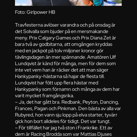
Foto: Girlpower HB
Travfesterna avlöser varandra och på onsdag är
det Solvalla som bjuder på en mersmakande
meny. Prix Calgary Games och Prix Diana Zet är
bara två av godbitarna, att omgången kryddas
med en jackpot på tolv miljoner kronor gör
tävlingsdagen än mer spännande. Amatören Ulf
Lundqvist är känd för många, men för dem som
inte vet vem han är räcker det att man säger
Hankypanky-hästarna så hajar de flesta till.
Lundqvist har fött upp flera hästar med
Hankypanky som förnamn och många av dem har
varit mycket framgångsrika.
– Ja, det har gått bra. Redbank, Peyton, Dancing,
Frances, Pagan och Pinkman. Den bästa av alla var
Rubyred, hon vann sju lopp på elva starter, tyvärr
gick hon bort alldeles för tidigt. Det var tungt.
– För tillfället har jag två ston i Frankrike. Ett av
dem är Racing Brodda som var Mattias Djuses