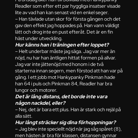
Readler som efter ett par hyggliga insatser visade
lite av vad han kan senast vid en enkel seger.
– Han tävlade utan skor för första gången och det
gav den effekt jag hoppades på. Han vann väldigt
lätt och drog inte en pust efteråt. Det är en fin
häst under utveckling.
Hur känns han i träningen efter loppet?
– Helt underbar måste jag säga. Jag var mer än
nöjd, nu har han äntligen hittat formen på allvar.
Jag var inte jättenöjd med honom i de två
starterna innan segern, men förstod att han var på
gång. I ett jobb mot Hankypanky Pinkman hade
han 64 i puls och Pinkman 84, Readler har bra
lungor och motorer.
Det är lång distans, det borde inte vara
någon nackdel, eller?
– Nej, det är bara ett plus. Han är stark och rejäl på
alla sätt.
Hur långt sträcker sig dina förhoppningar?
– Jag blev inte speciellt nöjd när jag såg spåret (8),
men hästen är bra för klassen, distansen gynnar