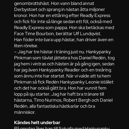
genombrottshäst. Hon vann bland annat
Derbystoet och sprang in nästan åtta miljoner
kronor. Hon har en ettåring efter Readly Express
och fick för inte så länge sedan ett föl, också med
Readly Express som pappa. Hon ska betäckas med
Face Time Bourbon, berättar Ulf Lundqvist.
Han föder inte bara upp hästar, han driver även en
liten rörelse.
– Jag har tre hästar i träning just nu. Hankypanky
Pinkman som tävlat jättebra hos Daniel Redén, tog
jag hem i vintras och hästen är på gång igen, sedan
har jag även Hankypanky Readler och en treåring
som ännu inte har startat. När vi valde att ta hem
Pinkman så fick Redén Hankypanky Leonie istället
och det har också gått bra. Hon har vunnit fem
lopp på sju starter. Jag har haft bra tränare till
hästarna, Timo Nurmos, Robert Bergh och Daniel
Redén, alla fantastiska hästkarlar och bra
människor.
Kändes helt underbar
På onsdag åker han till Solvalla med Hankypanky