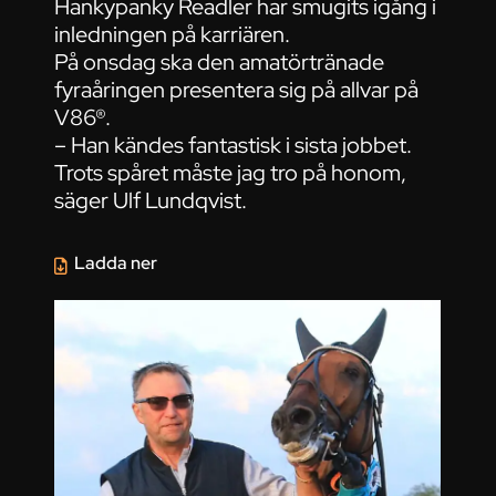
Hankypanky Readler har smugits igång i
inledningen på karriären.
På onsdag ska den amatörtränade
fyraåringen presentera sig på allvar på
V86®.
– Han kändes fantastisk i sista jobbet.
Trots spåret måste jag tro på honom,
säger Ulf Lundqvist.
Ladda ner