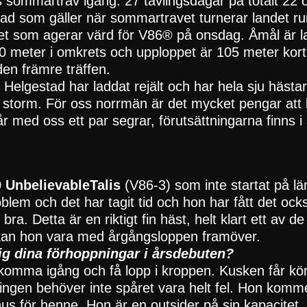
sommartrav igång. 27 tävlingsdagar på totalt 22 oli
vad som gäller när sommartravet turnerar landet ru
vet som agerar värd för V86® på onsdag. Åmål är 
 meter i omkrets och upploppet är 105 meter kort 
den främre träffen.
 Helgestad har laddat rejält och har hela sju hästa
storm. För oss norrmän är det mycket pengar att k
r med oss ett par segrar, förutsättningarna finns i al
9 UnbelievableTalis
(V86-3) som inte startat på lä
oblem och det har tagit tid och hon har fått det oc
bra. Detta är en riktigt fin häst, helt klart ett av de
kan hon vara med årgångsloppen framöver.
sig dina förhoppningar i årsdebuten?
a komma igång och få lopp i kroppen. Kusken får kör
ngen behöver inte spåret vara helt fel. Hon komme
inus för henne. Hon är en outsider på sin kapacitet.