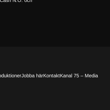
r Cash N.O. och
oduktioner
Jobba här
Kontakt
Kanal 75 – Media