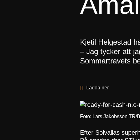
Åmål
Kjetil Helgestad h
– Jag tycker att j
Sommartravets bes
Ladda ner
Foto: Lars Jakobsson TR/B
Efter Solvallas super