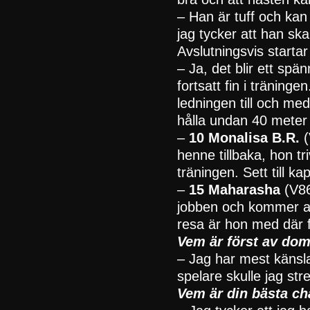
– Han är tuff och kan 
jag tycker att han sk
Avslutningsvis startar
– Ja, det blir ett spä
fortsatt fin i tränin
ledningen till och me
hålla undan 40 meter 
–
10 Monalisa B.R.
(
henne tillbaka, hon tr
träningen. Sett till 
–
15 Maharasha
(V86
jobben och kommer att
resa är hon med där 
Vem är först av dom
– Jag har mest känsla
spelare skulle jag stre
Vem är din bästa c