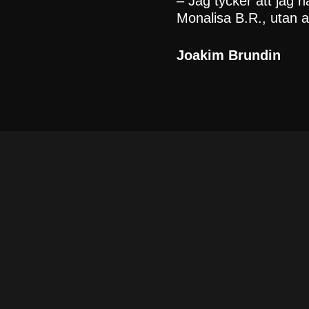
– Jag tycker att jag 
Monalisa B.R., utan at
Joakim Brundin