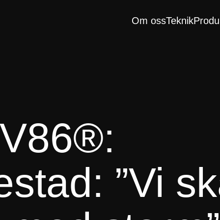
Om oss
Teknik
Produ
r V86®:
stad: ”Vi sk