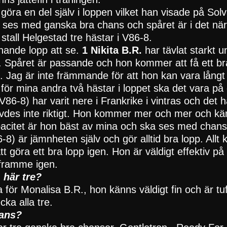
göra en del själv i loppen vilket han visade på Sol
a ses med ganska bra chans och spåret är i det nä
 stall Helgestad tre hästar i V86-8.
nnande lopp att se.
1 Nikita B.R.
har tävlat starkt 
gen. Spåret är passande och hon kommer att få ett b
d. Jag är inte främmande för att hon kan vara lån
för mina andra två hästar i loppet ska det vara p
V86-8) har varit nere i Frankrike i vintras och det har 
ivdes inte riktigt. Hon kommer mer och mer och känn
kapacitet är hon bäst av mina och ska ses med chans
-8) är jämnheten själv och gör alltid bra lopp. Allt
 göra ett bra lopp igen. Hon är väldigt effektiv på
framme igen.
 här tre?
 för Monalisa B.R., hon känns väldigt fin och är tu
cka alla tre.
hans?