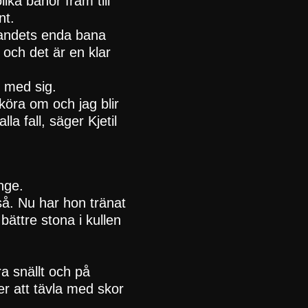
ka banor fram till
nt.
landets enda bana
och det är en klar
r med sig.
öra om och jag blir
la fall, säger Kjetil
nge.
kså. Nu har hon tränat
 bättre stona i kullen
a snällt och på
r att tävla med skor