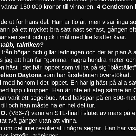
väntar 150 000 kronor till vinnaren.
4 Gentletron
de ut för hans del. Han är tio år, men visar inga s
nn på ett mycket bra sätt näst senast, gången eft
ansen sent och gick i mål med lite krafter kvar.
nabb, taktiken?
från början och gillar ledningen och det är plan A
s jag att han får ”gömma” några hundra meter och 
n häst i det här loppet som vill ta på sig ”blåställe
Nelson Daytona
som har årsdebuten överstökad.
 med honom i det loppet. En härlig häst på alla 
med lopp i kroppen. Han är inte ett steg sämre än
 han varit ett segerbud. Med bakspår på en 800-me
till och han måste ha en hel del tur.
.O.
(V86-7) vann en STL-final i slutet av mars på e
tat två gånger utan att vinna.
 om det inte resulterat i några segrar. Han har visat
ns jättefin i träningen.