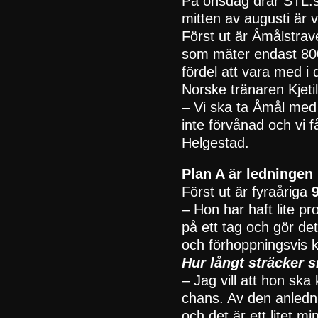
På onsdag drar STL:s 
mitten av augusti är 
Först ut är Åmålstra
som mäter endast 800
fördel att vara med i 
Norske tränaren Kjetil
– Vi ska ta Åmål med 
inte förvånad och vi få
Helgestad.
Plan A är ledningen
Först ut är fyraåriga
– Hon har haft lite pr
på ett tag och gör det 
och förhoppningsvis 
Hur långt sträcker 
– Jag vill att hon sk
chans. Av den anledni
och det är ett litet m