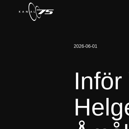
2026-06-01
Infö
Helge