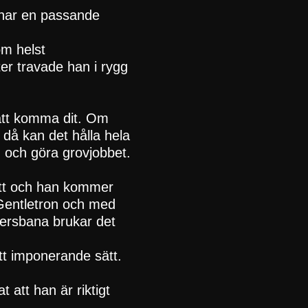
har en passande
om helst
er travade han i rygg
 att komma dit. Om
då kan det hålla hela
t” och göra grovjobbet.
sätt och han kommer
 Gentletron och med
tersbana brukar det
tt imponerande sätt.
 att han är riktigt