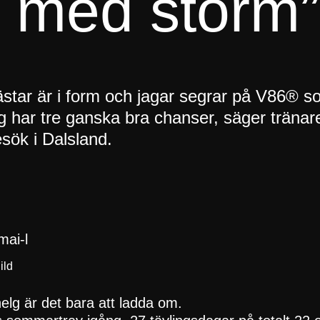
 med storm”
ästar är i form och jagar segrar på V86® s
ag har tre ganska bra chanser, säger tränar
ök i Dalsland.
ild
helg är det bara att ladda om.