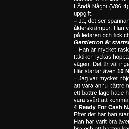
I Ändå Något (V86-4) 
uppgift.
– Ja, det ser spännan
ålderskrämpor. Han va
på ledaren och fick ch
Gentletron är starts
– Han är mycket rask 
taktiken lyckas hoppa
vägen. Det är väl inge
Här startar även
10 
– Jag var mycket nöjd
att vara ännu bättre 
ett bättre läge hade
vara svårt att komma 
4 Ready For Cash N
Efter det har han star
Han har varit bra även
bra och att hästen kän