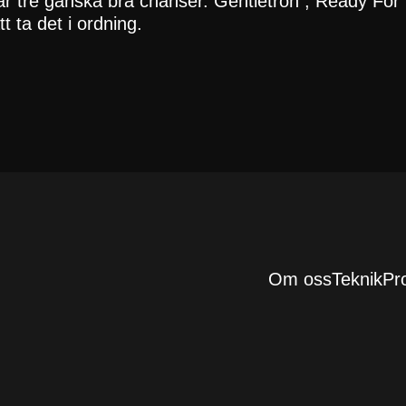
har tre ganska bra chanser. Gentletron , Ready Fo
t ta det i ordning.
Om oss
Teknik
Pr