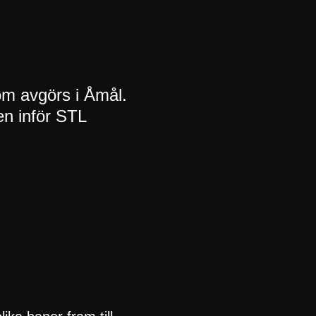
om avgörs i Åmål.
en inför STL