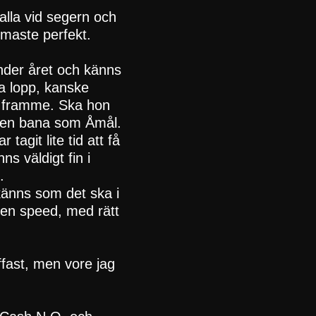
valla vid segern och
rmaste perfekt.
under året och känns
ra lopp, kanske
gt framme. Ska hon
å en bana som Åmål.
tagit lite tid att få
s väldigt fin i
.
 känns som det ska i
 en speed, med rätt
ffast, men vore jag