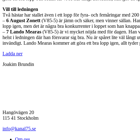
Vill till ledningen
Två hästar har stallet även i ett lopp för fyra- och femåringar med 200
–
6 August Zonett
(V85-5) är jämn och säker, men vinner sällan. Han 
lopp igen, men det är några bra konkurrenter i loppet som han knappas
–
7 Lando Mearas
(V85-5) är vi mycket nöjda med för dagen. Han va
helst i ledningen där han försvarar sig bra. Nu är spåret lite väl långt 
invändigt. Lando Mearas kommer att göra ett bra lopp igen, allt tyder
Ladda ner
Joakim Brundin
Hangövägen 20
115 41 Stockholm
info@kanal75.se
Om oss