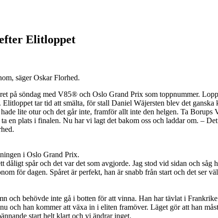
fter Elitloppet
onom, säger Oskar Florhed.
r året på söndag med V85® och Oslo Grand Prix som toppnummer. Loppet
. Elitloppet tar tid att smälta, för stall Daniel Wäjersten blev det ganska
hade lite otur och det går inte, framför allt inte den helgen. Ta Borup
 ta en plats i finalen. Nu har vi lagt det bakom oss och laddar om. – Det
rhed.
ningen i Oslo Grand Prix.
 ett dåligt spår och det var det som avgjorde. Jag stod vid sidan och så
om för dagen. Spåret är perfekt, han är snabb från start och det ser väld
och behövde inte gå i botten för att vinna. Han har tävlat i Frankrike i 
nu och han kommer att växa in i eliten framöver. Läget gör att han måst
ännande start helt klart och vi ändrar inget.