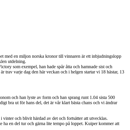
 med en miljon norska kronor till vinnaren är ett inbjudningslopp
 klen utdelning.
s Victory som exempel, han hade spår åtta och hamnade sist och
 är trav varje dag den här veckan och i helgen startar vi 18 hästar, 13
g honom och han lyste av form och han sprang runt 1.04 sista 500
igt bra ut för hans del, det är vår klart bästa chans och vi ändrar
vinter och blivit härdad av det och fortsätter att utvecklas.
e ha en del tur och gärna lite tempo på loppet. Kuiper kommer att