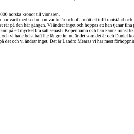
 000 norska kronor till vinnaren.
har varit med sedan han var tre år och ofta mött ett tufft motstånd och 
t rår på den här gången. Vi ändrar inget och hoppas att han tjänar fina
nn på ett mycket bra sätt senast i Köpenhamn och han känns minst lika 
ut och vi hade helst haft lite längre in, nu är det som det är och Daniel k
 på det och vi ändrar inget. Det är Landro Mearas vi har mest förhoppni