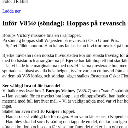
Foto: TR Bild
Ladda ner
Inför V85® (söndag): Hoppas på revansch e
Borups Victory missade finalen i Elitloppet.
På söndag hoppas stall Wäjersten på revansch i Oslo Grand Prix.
– Spåret fällde honom. Han känns fantastisk och vi tror mycket på h
Bjerke travbana i den norska huvudstaden kör sin största travdag fö
med tio hästar och arrangörerna på Bjerke har fått ihop ett fint startfält
– Ja, vi hade inte marginalerna med oss. Hästarna presterade bra, men 
spurtade snabbast av alla hela helgen, tyvärr var han ett huvud från att
av dem på V85 lördag och söndag, säger stallets försteman Oskar Flo
Ser väldigt bra ut för hans del
Vi håller oss kvar hos
2 Borups Victory
(V85-7) som ”vann” spårlott
– Han svarade för ett mycket bra lopp i sitt elitloppsförsök, han hade
meterna med full fart över mål. – Vi är väldigt nöjda med var vi har hon
inget.
Stallet har även med
10 Kuiper
i loppet.
– Han är också väldigt bra för dagen. Han vann lätt senast i Köpenhamn 
– Han blev skadad som fyraåring och tappade en del, det tar han igen 
göra ett bra lopp och sedan får vi se hur långt det räcker, han gör en sp