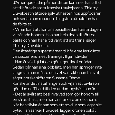
d’Amerique-titlar på meritlistan kommer han alltid
att tillhöra de stora franska travkejsarna. Thierry
Duvaldestin tittade själv ut hästen hos uppfödaren
och sedan han ropade in hingsten på auktion har
de följts åt.
- Vi har känt att han är speciell sedan första dagen
vi tränade honom. Han har hela tiden tillhört de
bästa och han har alltid varit lätt att träna, säger
Thierry Duvaldestin.
Den åttaårige superstjärnan tillhör emellertid inte
värdsscenens mest träningsvilliga individer.
- Han är väldigt lat och gör ingenting i onödan.
Sedan går han sina jobb lätt, men han springer inte
längre än han måste och vet var rakbanan tar slut,
säger norska skötaren Susanne Ohme.
Kanske är det inställningen och viljan att tävla som
gör Idao de Tillard till den undantagshäst han är.
- Det är svårt att beskriva vad som gör honom till
en så bra häst, men han är starkare än de andra.
När han tävlar är han som ett rovdjur som jagar sitt
byte. Han sänker huvudet, lägger öronen bakåt