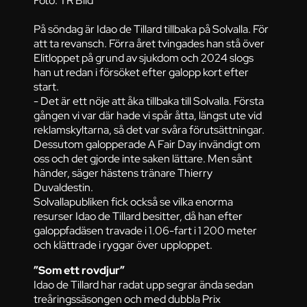
Foto: TR Bild
På söndag är Idao de Tillard tillbaka på Solvalla. För
att ta revansch. Förra året tvingades han stå över
Elitloppet på grund av sjukdom och 2024 slogs
han ut redan i försöket efter galopp kort efter
start.
- Det är ett nöje att åka tillbaka till Solvalla. Första
gången vi var där hade vi spår åtta, längst ute vid
reklamskyltarna, så det var svåra förutsättningar.
Dessutom galopperade A Fair Day invändigt om
oss och det gjorde inte saken lättare. Men sånt
händer, säger hästens tränare Thierry
Duvaldestin.
Solvallapubliken fick också se vilka enorma
resurser Idao de Tillard besitter, då han efter
galoppfadäsen travade i 1.06-fart i 1 200 meter
och klättrade i ryggar över upploppet.
”Som ett rovdjur”
Idao de Tillard har radat upp segrar ända sedan
treåringssäsongen och med dubbla Prix