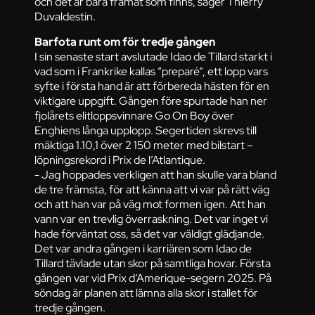
och det är bara framåt som finns, säger Thierry
Duvaldestin.
Barfota runt om för tredje gången
I sin senaste start avslutade Idao de Tillard starkt i
vad som i Frankrike kallas ”preparé”, ett lopp vars
syfte i första hand är att förbereda hästen för en
viktigare uppgift. Gången före spurtade han ner
fjolårets elitloppsvinnare Go On Boy över
Enghiens långa upplopp. Segertiden skrevs till
mäktiga 1.10,1 över 2 150 meter med bilstart –
löpningsrekord i Prix de l’Atlantique.
- Jag hoppades verkligen att han skulle vara bland
de tre främsta, för att känna att vi var på rätt väg
och att han var på väg mot formen igen. Att han
vann var en trevlig överraskning. Det var inget vi
hade förväntat oss, så det var väldigt glädjande.
Det var andra gången i karriären som Idao de
Tillard tävlade utan skor på samtliga hovar. Första
gången var vid Prix d’Amerique-segern 2025. På
söndag är planen att lämna alla skor i stallet för
tredje gången.