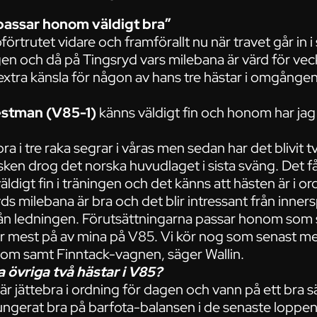
passar honom väldigt bra”
örtrutet vidare och framförallt nu när travet går in 
igen och då på Tingsryd vars milebana är värd för ve
 extra känsla för någon av hans tre hästar i omgång
estman (V85-1)
känns väldigt fin och honom har jag 
 bra i tre raka segrar i våras men sedan har det blivit
en drog det norska huvudlaget i sista sväng. Det får 
ldigt fin i träningen och det känns att hästen är i or
ds milebana är bra och det blir intressant från inner
från ledningen. Förutsättningarna passar honom som 
or mest på av mina på V85. Vi kör nog som senast m
t om samt Finntack-vagnen, säger Wallin.
 övriga två hästar i V85?
är jättebra i ordning för dagen och vann på ett bra s
ngerat bra på barfota-balansen i de senaste loppen.