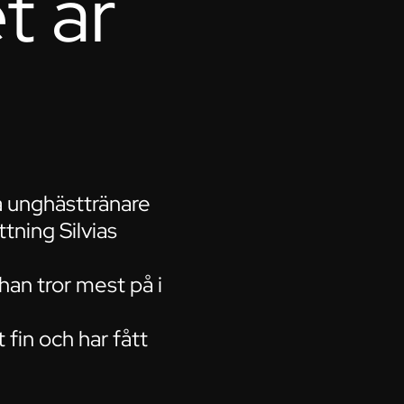
t är
ta unghästtränare
tning Silvias
han tror mest på i
 fin och har fått