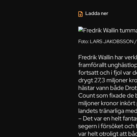
Ladda ner
Foto: LARS JAKOBSSON / T
Fredrik Wallin har verk
framförallt unghästlop
fortsatt och i fjol var
drygt 27,3 miljoner kro
hästar vann både Drot
Count som fixade de 
miljoner kronor inkört 
landets tränarliga med 
– Det var en helt fant
segern i försöket och 
var helt otroligt att 