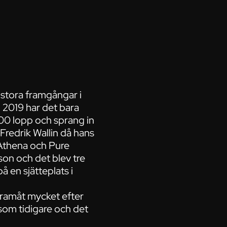
t stora framgångar i
l 2019 har det bara
 100 lopp och sprang in
 Fredrik Wallin då hans
 Athena och Pure
on och det blev tre
å en sjätteplats i
 framåt mycket efter
 som tidigare och det