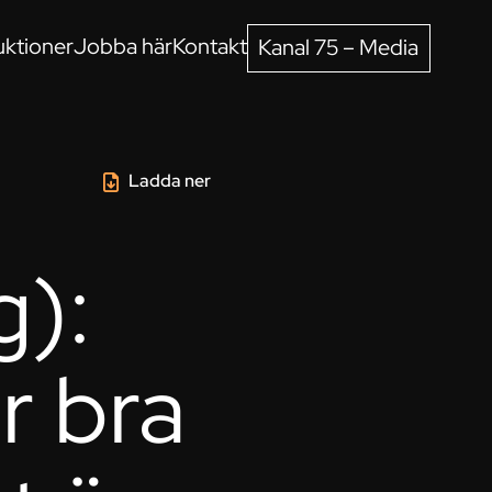
ktioner
Jobba här
Kontakt
Kanal 75 – Media
Ladda ner
g):
r bra