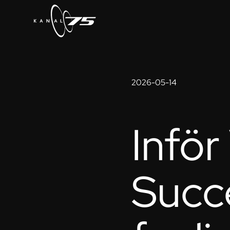
2026-05-14
Inför
Succ