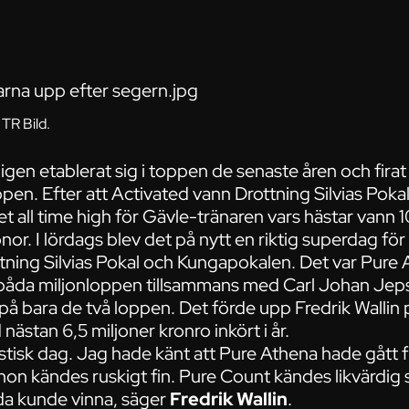
R Bild.
ligen etablerat sig i toppen de senaste åren och fira
pen. Efter att Activated vann Drottning Silvias Poka
 det all time high för Gävle-tränaren vars hästar vann
nor. I lördags blev det på nytt en riktig superdag för
tning Silvias Pokal och Kungapokalen. Det var Pure
båda miljonloppen tillsammans med Carl Johan Jeps
på bara de två loppen. Det förde upp Fredrik Wallin p
nästan 6,5 miljoner kronro inkört i år.
astisk dag. Jag hade känt att Pure Athena hade gått
hon kändes ruskigt fin. Pure Count kändes likvärdig
båda kunde vinna, säger
Fredrik Wallin
.