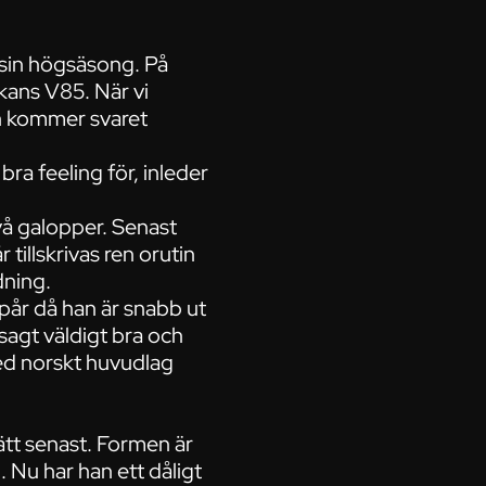
i sin högsäsong. På
ckans V85. När vi
en kommer svaret
bra feeling för, inleder
 två galopper. Senast
tillskrivas ren orutin
dning.
spår då han är snabb ut
sagt väldigt bra och
ed norskt huvudlag
ätt senast. Formen är
 Nu har han ett dåligt