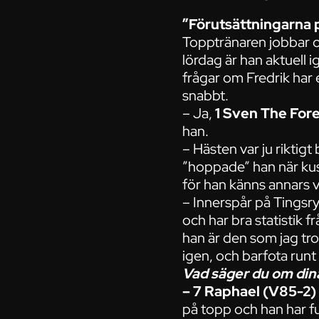
”Förutsättningarna 
Topptränaren jobbar of
lördag är han aktuell 
frågar om Fredrik har
snabbt.
– Ja,
1 Sven The For
han.
– Hästen var ju riktigt
”hoppade” han när kusk
för han känns annars vä
– Innerspår på Tingsry
och har bra statistik 
han är den som jag tr
igen, och barfota run
Vad säger du om dina
– 7 Raphael (V85-2)
på topp och han har fu