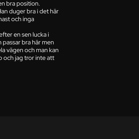
en bra position.
Han duger bra i det här
nast och inga
fter en sen lucka i
en passar bra här men
hela vägen och man kan
och jag tror inte att