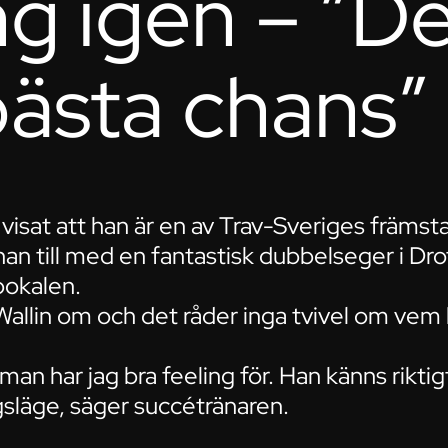
ng igen – ”De
bästa chans”
r visat att han är en av Trav-Sveriges främs
han till med en fantastisk dubbelseger i Drot
pokalen.
Wallin om och det råder inga tvivel om vem 
n har jag bra feeling för. Han känns riktigt
gsläge, säger succétränaren.