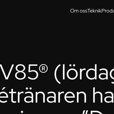
Om oss
Teknik
Produ
 V85® (lörda
étränaren ha