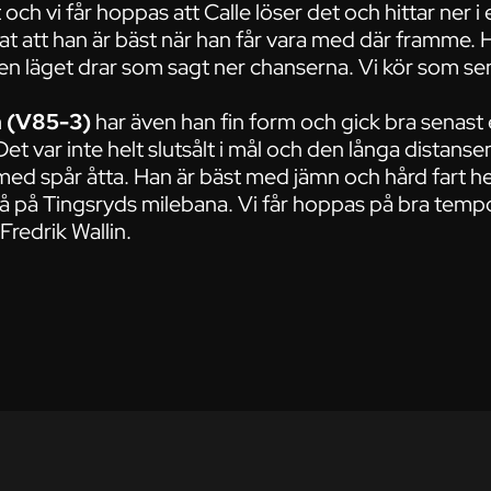
och vi får hoppas att Calle löser det och hittar ner i 
sat att han är bäst när han får vara med där framme. 
en läget drar som sagt ner chanserna. Vi kör som se
n (V85-3)
har även han fin form och gick bra senast e
Det var inte helt slutsålt i mål och den långa distans
 med spår åtta. Han är bäst med jämn och hård fart 
 så på Tingsryds milebana. Vi får hoppas på bra tempo 
Fredrik Wallin.