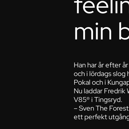
feeli
min 
Han har år efter å
och i lördags slog 
Pokal och i Kunga
Nu laddar Fredrik 
V85® i Tingsryd.
– Sven The Forestma
ett perfekt utgån