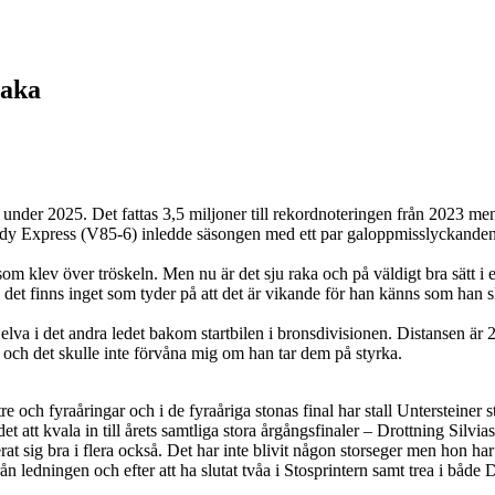
raka
 under 2025. Det fattas 3,5 miljoner till rekordnoteringen från 2023 me
eady Express (V85-6) inledde säsongen med ett par galoppmisslyckanden m
ksom klev över tröskeln. Men nu är det sju raka och på väldigt bra sätt i et
ch det finns inget som tyder på att det är vikande för han känns som han 
va i det andra ledet bakom startbilen i bronsdivisionen. Distansen är 
å och det skulle inte förvåna mig om han tar dem på styrka.
och fyraåringar och i de fyraåriga stonas final har stall Untersteiner s
t att kvala in till årets samtliga stora årgångsfinaler – Drottning Silv
cerat sig bra i flera också. Det har inte blivit någon storseger men hon h
n ledningen och efter att ha slutat tvåa i Stosprintern samt trea i både D