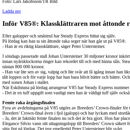
Foto: Lars Jakobsson/TR Bild
Ladda ner
Inför V85®: Klassklättraren mot åttonde 
Efter galopper och småstrul har Steady Express hittat sig själv.
På lördag kan han ta sin åttonde raka seger när han går ut på V85®.
- Han är en riktig klassklättrare, säger Peter Untersteiner.
I söndags passerade stall Johan Untersteiner 30 miljoner kronor inkört
innan nyårsklockorna ringer kan rekordet till och med hinna slås. St
nästan 800 000 kronor.
- Han var lite sen av sig, valpig och lite svår att få igång innan han li
tålt loppen och för varje lopp har han bara blivit bättre och bättre. O
med sonen Johan i stallet.
När Eskilstuna på lördag arrangerar V85 har Steady Express nummer el
- Det är en tuff uppgift som vanligt men han är väldigt tuff själv ocks
Femte raka årgångsfinalen
Fyra av avdelningarna på V85 utgörs av Breeders’ Crown-finaler för tre 
Breeders’ Crown-final även i fjol (galopp) och har lyckats med stordåde
- Ja, det är faktiskt femte finalen nu och det är bra gjort. Hon har pla
Elegance Silvio vann sitt uttagningslopp till Breeders’ Crown säkert frå
sitta fint på lördag. Det tror emellertid Peter Untersteiner blir svårt.