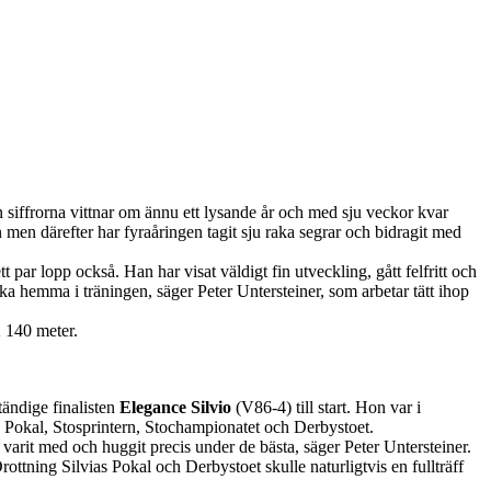
n siffrorna vittnar om ännu ett lysande år och med sju veckor kvar
en därefter har fyraåringen tagit sju raka segrar och bidragit med
t par lopp också. Han har visat väldigt fin utveckling, gått felfritt och
ska hemma i träningen, säger Peter Untersteiner, som arbetar tätt ihop
2 140 meter.
tändige finalisten
Elegance Silvio
(V86-4) till start. Hon var i
ias Pokal, Stosprintern, Stochampionatet och Derbystoet.
ar varit med och huggit precis under de bästa, säger Peter Untersteiner.
rottning Silvias Pokal och Derbystoet skulle naturligtvis en fullträff