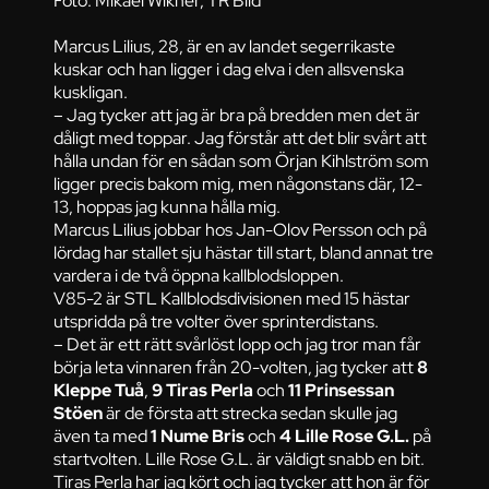
Foto: Mikael Wikner, TR Bild
Marcus Lilius, 28, är en av landet segerrikaste
kuskar och han ligger i dag elva i den allsvenska
kuskligan.
– Jag tycker att jag är bra på bredden men det är
dåligt med toppar. Jag förstår att det blir svårt att
hålla undan för en sådan som Örjan Kihlström som
ligger precis bakom mig, men någonstans där, 12-
13, hoppas jag kunna hålla mig.
Marcus Lilius jobbar hos Jan-Olov Persson och på
lördag har stallet sju hästar till start, bland annat tre
vardera i de två öppna kallblodsloppen.
V85-2 är STL Kallblodsdivisionen med 15 hästar
utspridda på tre volter över sprinterdistans.
– Det är ett rätt svårlöst lopp och jag tror man får
börja leta vinnaren från 20-volten, jag tycker att
8
Kleppe Tuå
,
9 Tiras Perla
och
11 Prinsessan
Stöen
är de första att strecka sedan skulle jag
även ta med
1 Nume Bris
och
4 Lille Rose G.L.
på
startvolten. Lille Rose G.L. är väldigt snabb en bit.
Tiras Perla har jag kört och jag tycker att hon är för