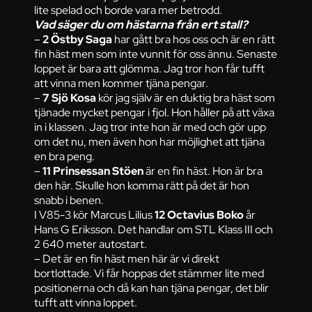
lite spelad och borde vara mer betrodd.
Vad säger du om hästarna från ert stall?
–
2 Östby Saga
har gått bra hos oss och är en rätt
fin häst men som inte vunnit för oss ännu. Senaste
loppet är bara att glömma. Jag tror hon får tufft
att vinna men kommer tjäna pengar.
–
7 Sjö Kosa
kör jag själv är en duktig bra häst som
tjänade mycket pengar i fjol. Hon håller på att växa
in i klassen. Jag tror inte hon är med och gör upp
om det nu, men även hon har möjlighet att tjäna
en bra peng.
–
11 Prinsessan Stöen
är en fin häst. Hon är bra
den här. Skulle hon komma rätt på det är hon
snabb i benen.
I V85-3 kör Marcus Lilius
12 Octavius Boko
år
Hans G Eriksson. Det handlar om STL Klass III och
2 640 meter autostart.
– Det är en fin häst men här är vi direkt
bortlottade. Vi får hoppas det stämmer lite med
positionerna och då kan han tjäna pengar, det blir
tufft att vinna loppet.