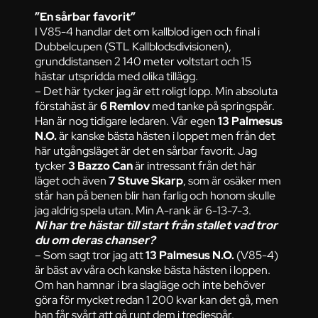
”En sårbar favorit”
I V85-4 handlar det om kallblod igen och final i
Dubbelcupen (STL Kallblodsdivisionen),
grunddistansen 2 140 meter voltstart och 15
hästar utspridda med olika tillägg.
– Det här tycker jag är ett roligt lopp. Min absoluta
förstahäst är
6 Remlov
med tanke på springspår.
Han är nog tidigare ledaren. Vår egen
13 Palmesus
N.O.
är kanske bästa hästen i loppet men från det
här utgångsläget är det en sårbar favorit. Jag
tycker
3 Bazzo Can
är intressant från det här
läget och även
7 Stuve Skarp
, som är osäker men
står han på benen blir han farlig och honom skulle
jag aldrig spela utan. Min A-rank är 6-13-7-3.
Ni har tre hästar till start från stallet vad tror
du om deras chanser?
– Som sagt tror jag att
13 Palmesus N.O.
(V85-4)
är bäst av våra och kanske bästa hästen i loppen.
Om han hamnar i bra slagläge och inte behöver
göra för mycket redan 1 200 kvar kan det gå, men
han får svårt att gå runt dem i tredjespår.