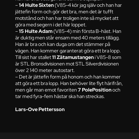
–
14 Hulte Sixten
(V85-4 kör jag själv och han har
jättefin form och gör det bra, men det är tufft
motstånd och han har troligen inte så mycket att
göra med segern i det här loppet.
–
15 Hulte Adam
(V85-4) min första B-häst. Han
är duktig men står ensam med 40 meters tillägg.
Han är bra och kan duga om det stämmer på
vägen. Han kommer garanterat göra ett bra lopp.
Till sist har stallet
11 Zätamustangen
i V85-8 som
är STL Bronsdivisionen mot STL Silverdivisionen
över 2 140 meter autostart.
– Det är jättefin form på honom och han kommer
att göra ett bra lopp. Han behöver lite flyt härifrån,
men går man emot favoriten
7 PolePosition
och
tar med fyra-fem hästar ska han streckas.
Lars-Ove Pettersson