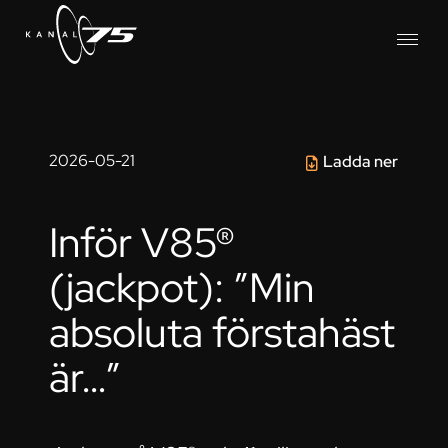
2026-05-21
Ladda ner
Inför V85®
(jackpot): ”Min
absoluta förstahäst
är…”