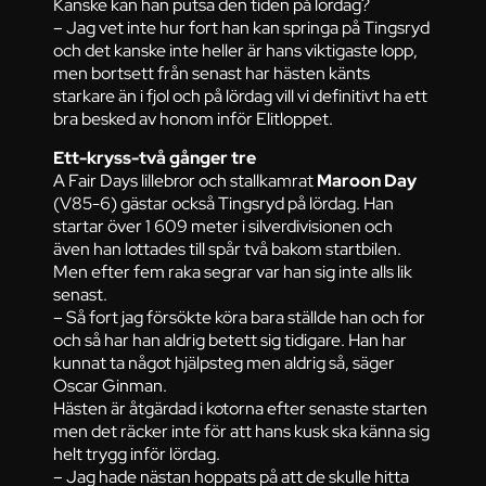
Kanske kan han putsa den tiden på lördag?
– Jag vet inte hur fort han kan springa på Tingsryd
och det kanske inte heller är hans viktigaste lopp,
men bortsett från senast har hästen känts
starkare än i fjol och på lördag vill vi definitivt ha ett
bra besked av honom inför Elitloppet.
Ett-kryss-två gånger tre
A Fair Days lillebror och stallkamrat
Maroon Day
(V85-6) gästar också Tingsryd på lördag. Han
startar över 1 609 meter i silverdivisionen och
även han lottades till spår två bakom startbilen.
Men efter fem raka segrar var han sig inte alls lik
senast.
– Så fort jag försökte köra bara ställde han och for
och så har han aldrig betett sig tidigare. Han har
kunnat ta något hjälpsteg men aldrig så, säger
Oscar Ginman.
Hästen är åtgärdad i kotorna efter senaste starten
men det räcker inte för att hans kusk ska känna sig
helt trygg inför lördag.
– Jag hade nästan hoppats på att de skulle hitta