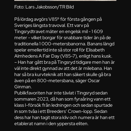
Foto: Lars Jakobsson/TR Bild
På lördag avgörs V85® för första gången på
Sveriges längsta travoval. Ett varv på
Tingsrydtravet mäter en engelsk mil - 1 609
meter - vilket borgar för snabbare tider än på de
traditionella 1 000-metersbanorna. Banans längd
spelar emellertid inte så stor roll för Elisabeth
Almhedens A Fair Day (V85-7), enligt hans kusk.
– Han har gått bra på Tingsryd tidigare men han är
väl inte direkt gynnad av att det är milebana. Han
har så bra kurvteknik att han säkert skulle gå bra
även på en 800-metersbana, säger Oscar
Ginman.
Publikfavoriten har inte tävlat i Tingsryd sedan
sommaren 2023, då han som fyraåring vann ett
klass I-försök från ledningen och sedan spurtade
in som tvåa i ett Breeders’ Crown-lopp. Sedan
dess har han tagit stora kliv och numera är han ett
etablerat namn i den yppersta eliten.