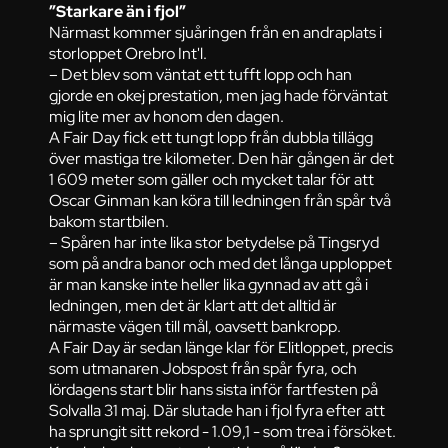
”Starkare än i fjol”
Närmast kommer sjuåringen från en andraplats i
storloppet Orebro Int'l.
– Det blev som väntat ett tufft lopp och han
gjorde en okej prestation, men jag hade förväntat
mig lite mer av honom den dagen.
A Fair Day fick ett tungt lopp från dubbla tillägg
över mastiga tre kilometer. Den här gången är det
1 609 meter som gäller och mycket talar för att
Oscar Ginman kan köra till ledningen från spår två
bakom startbilen.
– Spåren har inte lika stor betydelse på Tingsryd
som på andra banor och med det långa upploppet
är man kanske inte heller lika gynnad av att gå i
ledningen, men det är klart att det alltid är
närmaste vägen till mål, oavsett bankropp.
A Fair Day är sedan länge klar för Elitloppet, precis
som utmanaren Jobspost från spår fyra, och
lördagens start blir hans sista inför fartfesten på
Solvalla 31 maj. Där slutade han i fjol fyra efter att
ha sprungit sitt rekord - 1.09,1 - som trea i försöket.