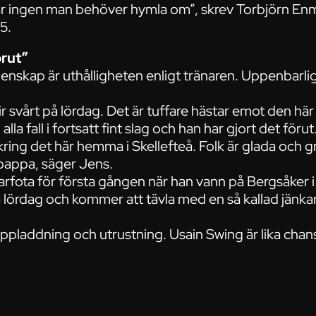
är ingen man behöver hymla om”, skrev Torbjörn Enmar
5.
örut”
enskap är uthålligheten enligt tränaren. Uppenbarl
blir svårt på lördag. Det är tuffare hästar emot den h
i alla fall i fortsatt fint slag och han har gjort det för
ing det här hemma i Skellefteå. Folk är glada och g
appa, säger Jens.
rfota för första gången när han vann på Bergsåker i
å lördag och kommer att tävla med en så kallad jänk
ppladdning och utrustning. Usain Swing är lika chan