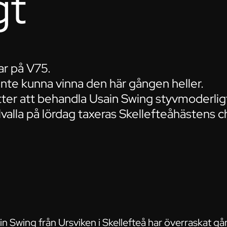
gt
ar på V75.
inte kunna vinna den här gången heller.
ter att behandla Usain Swing styvmoderligt 
valla på lördag taxeras Skellefteåhästens 
n Swing från Ursviken i Skellefteå har överraskat gå