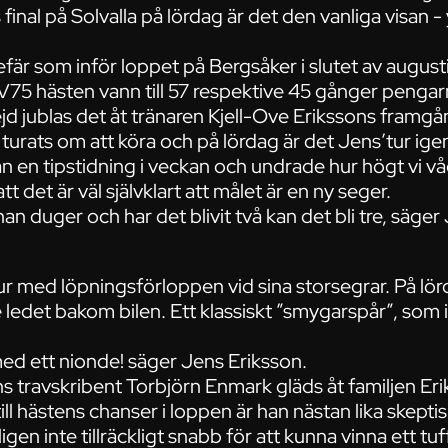
final på Solvalla på lördag är det den vanliga visan -
fär som inför loppet på Bergsåker i slutet av augusti
V75 hästen vann till 57 respektive 45 gånger pengar
d jublas det åt tränaren Kjell-Ove Erikssons framgå
turats om att köra och på lördag är det Jens’tur ige
n en tipstidning i veckan och undrade hur högt vi v
 det är väl självklart att målet är en ny seger.
 han duger och har det blivit två kan det bli tre, säge
ur med löpningsförloppen vid sina storsegrar. På lör
 ledet bakom bilen. Ett klassiskt ”smygarspår”, som 
med ett nionde! säger Jens Eriksson.
s travskribent Torbjörn Enmark gläds åt familjen Er
l hästens chanser i loppen är han nästan lika skept
gen inte tillräckligt snabb för att kunna vinna ett tuff