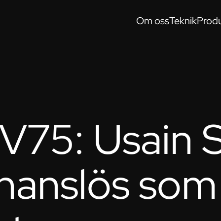
Om oss
Teknik
Produ
 V75: Usain 
chanslös som