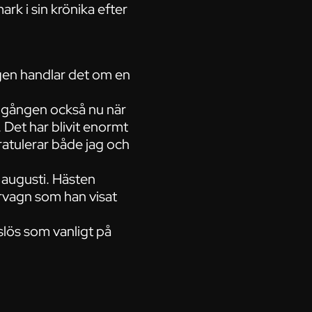
k i sin krönika efter
igen handlar det om en
är gången också nu när
ut. Det har blivit enormt
ratulerar både jag och
 augusti. Hästen
arvagn som han visat
slös som vanligt på