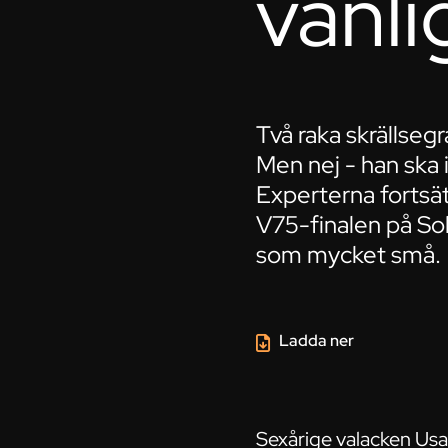
vanli
Två raka skrällsegr
Men nej - han ska 
Experterna fortsät
V75-finalen på Sol
som mycket små.
Ladda ner
Sexårige valacken Usai