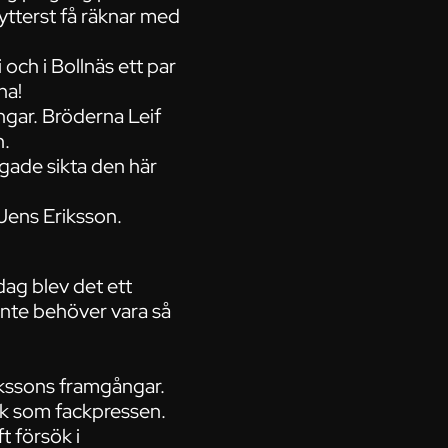
 ytterst få räknar med
 och i Bollnäs ett par
na!
ngar. Bröderna Leif
n.
ågade sikta den här
r Jens Eriksson.
dag blev det ett
inte behöver vara så
ikssons framgångar.
isk som fackpressen.
t försök i