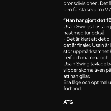
bronsdivisionen. Det 
den första segern i V7
”Han har gjort det f
Usain Swings bästa eg
häst med tur också.
- Det är klart att det 
det är finaler. Usain är 
stor uppmärksamhet kr
Leif och mamma och p
Usain Swing tävlade ba
slipper skorna även p
att han gillar.
Bra läge och optimal u
förhand.
ATG