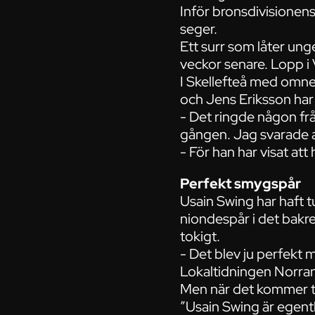
Inför bronsdivisionens 
seger.
Ett surr som låter unge
veckor senare. Lopp i 
I Skellefteå med omnej
och Jens Eriksson har 
- Det ringde någon frå
gången. Jag svarade att
- För han har visat att
Perfekt smygspår
Usain Swing har haft t
niondespår i det bakre
tokigt.
- Det blev ju perfekt 
Lokaltidningen Norran
Men när det kommer til
”Usain Swing är egentli