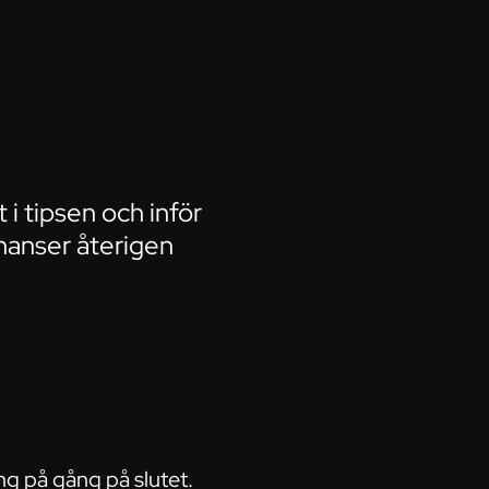
i tipsen och inför
chanser återigen
ng på gång på slutet.