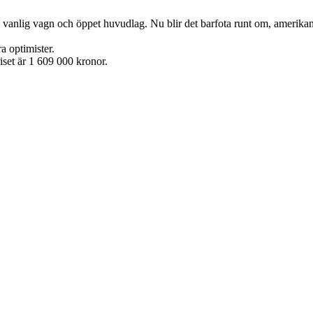
skor, vanlig vagn och öppet huvudlag. Nu blir det barfota runt om, ameri
a optimister.
set är 1 609 000 kronor.