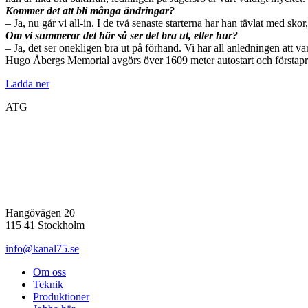
Kommer det att bli många ändringar?
– Ja, nu går vi all-in. I de två senaste starterna har han tävlat med 
Om vi summerar det här så ser det bra ut, eller hur?
– Ja, det ser onekligen bra ut på förhand. Vi har all anledningen att var
Hugo Åbergs Memorial avgörs över 1609 meter autostart och förstapri
Ladda ner
ATG
Hangövägen 20
115 41 Stockholm
info@kanal75.se
Om oss
Teknik
Produktioner