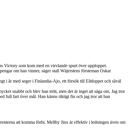
rups Victory som kom med en virvlande spurt över upploppet.
na pengar om han vinner, säger stall Wäjerstens försteman Oskar
gt i år med seger i Finlandia-Ajo, ett försök till Elitloppet och såväl
mycket snabbt och blev han trött, men det är inget att säga om. Jag tror
med full fart över mål. Han känns riktigt fin och jag tror att han
rrenterna att komma förbi. Mellby Jinx är effektiv i ledningen även om