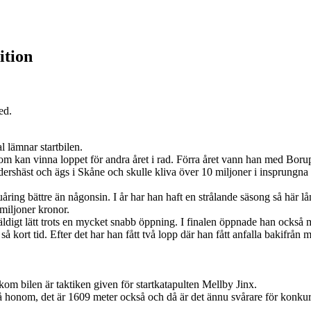
ition
ed.
 lämnar startbilen.
som kan vinna loppet för andra året i rad. Förra året vann han med Bo
hedershäst och ägs i Skåne och skulle kliva över 10 miljoner i insprung
åring bättre än någonsin. I år har han haft en strålande säsong så här lån
 miljoner kronor.
 väldigt lätt trots en mycket snabb öppning. I finalen öppnade han också 
så kort tid. Efter det har han fått två lopp där han fått anfalla bakifrån 
kom bilen är taktiken given för startkatapulten Mellby Jinx.
 på honom, det är 1609 meter också och då är det ännu svårare för konku