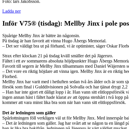
Foto: lars Jakobsson.
Ladda ner
Inför V75® (tisdag): Mellby Jinx i pole pos
Sjuårige Mellby Jinx är bättre än någonsin.
På tisdag är han favorit att vinna Hugo Åbergs Memorial.
– Det ser väldigt bra ut på förhand, vi är optimister, säger Oskar Florh
Strax efter klockan 21 på tisdag kväll smäller det på Jägersro.
Fältet i ett av sommarens absoluta höjdpunkter Hugo Åbergs Memorial
Favorit till segern är Mellby Jinx tillsammans med Daniel Wäjersten 
– Det vore en riktig höjdare att vinna igen. Mellby Jinx är en riktig 
Florhed.
Mellby Jinx har varit med i hetluften sedan två års ålder och är som sju
försök som final i Gulddivisionen på Solvalla och har tjänat drygt 2,2
– Han har inte gjort ett dåligt lopp i år. Han vann sitt elitloppsförsök
ingen annan häst i fältet hade klarat av att öppna stenhårt i två lopp på 
kommer att vara minst lika bra som när han vann sitt elitloppsförsök.
Det är ledningen som gäller
Spårlottningen föll verkligen väl ut för Mellby Jinx. Med innerspår ba
– Det är ledningen som gäller. Jag har svårt att se någon ta en längd
han är lika bra bakifrån, ledningen på Jägersro är värt väldigt mycket.