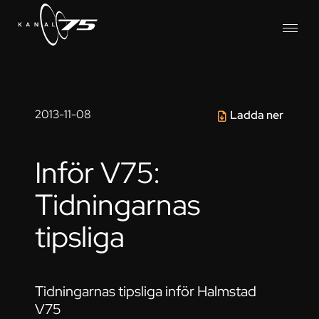
2013-11-08
Ladda ner
Inför V75:
Tidningarnas
tipsliga
Tidningarnas tipsliga inför Halmstad
V75