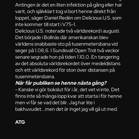
Antingen är det en liten infektion på gång eller har
varit, och självklart tog vi bort henne direkt från
loppet, säger Daniel Redén om Delicious U.S. som
inte kommer till start i V75-1.
Delicious U.S. noterade två världsrekord i augusti.
Det började i Bollnäs där amerikanskan blev
världens snabbaste sto på tusenmetersbana vid
seger på 1.08,6. I Sundsvall Open Trot två veckor
senare segrade hon på tiden 1.10,0. En tangering
av det absoluta världsrekordet över medeldistans
och ett världsrekord för ston över distansen på
tusenmetersbana.
När får publiken se henne nästa gång?
- Kanske vi gör bokslut för i år, det vet vi inte. Det
finns inte så många lopp kvar att starta i för henne
men vi får se vad det blir. Jag har lite i
bakhuvudet...men det är inget jag vill gå ut med.
ATG