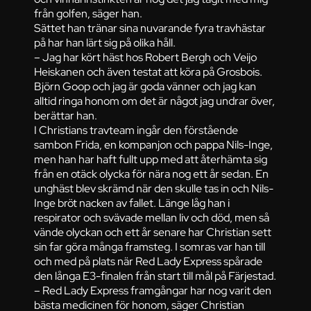
från golfen, säger han.
Sättet han tränar sina nuvarande fyra travhästar
på har han lärt sig på olika håll.
– Jag har kört häst hos Robert Bergh och Veijo
Heiskanen och även testat att köra på Grosbois.
Björn Goop och jag är goda vänner och jag kan
alltid ringa honom om det är något jag undrar över,
berättar han.
I Christians travteam ingår den förstående
sambon Frida, en kompanjon och pappa Nils-Inge,
men han har haft fullt upp med att återhämta sig
från en otäck olycka för nära nog ett år sedan. En
unghäst blev skrämd när den skulle tas in och Nils-
Inge bröt nacken av fallet. Länge låg han i
respirator och svävade mellan liv och död, men så
vände olyckan och ett år senare har Christian sett
sin far göra många framsteg. I somras var han till
och med på plats när Red Lady Express spårade
den långa E3-finalen från start till mål på Färjestad.
– Red Lady Express framgångar har nog varit den
bästa medicinen för honom, säger Christian