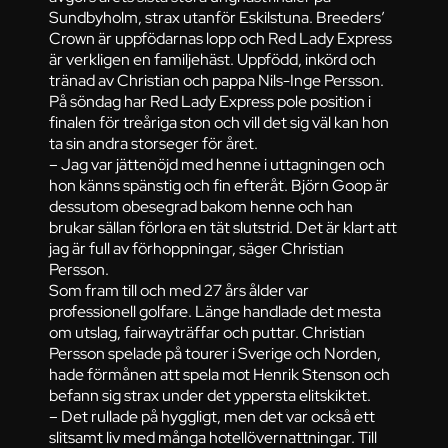
Sundbyholm, strax utanför Eskilstuna. Breeders’
Crown är uppfödarnas lopp och Red Lady Express
är verkligen en familjehäst. Uppfödd, inkörd och
tränad av Christian och pappa Nils-Inge Persson.
På söndag har Red Lady Express pole position i
finalen för treåriga ston och vill det sig väl kan hon
ta sin andra storseger för året.
– Jag var jättenöjd med henne i uttagningen och
hon känns spänstig och fin efteråt. Björn Goop är
dessutom obesegrad bakom henne och han
brukar sällan förlora en tät slutstrid. Det är klart att
jag är full av förhoppningar, säger Christian
Persson.
Som fram till och med 27 års ålder var
professionell golfare. Länge handlade det mesta
om utslag, fairwayträffar och puttar. Christian
Persson spelade på tourer i Sverige och Norden,
hade förmånen att spela mot Henrik Stenson och
befann sig strax under det yppersta elitskiktet.
– Det rullade på hyggligt, men det var också ett
slitsamt liv med många hotellövernattningar. Till