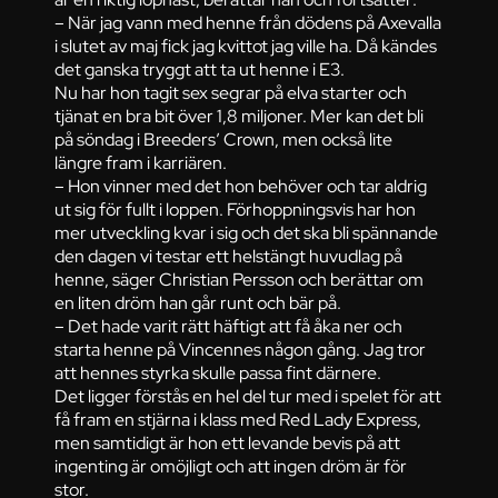
– När jag vann med henne från dödens på Axevalla
i slutet av maj fick jag kvittot jag ville ha. Då kändes
det ganska tryggt att ta ut henne i E3.
Nu har hon tagit sex segrar på elva starter och
tjänat en bra bit över 1,8 miljoner. Mer kan det bli
på söndag i Breeders’ Crown, men också lite
längre fram i karriären.
– Hon vinner med det hon behöver och tar aldrig
ut sig för fullt i loppen. Förhoppningsvis har hon
mer utveckling kvar i sig och det ska bli spännande
den dagen vi testar ett helstängt huvudlag på
henne, säger Christian Persson och berättar om
en liten dröm han går runt och bär på.
– Det hade varit rätt häftigt att få åka ner och
starta henne på Vincennes någon gång. Jag tror
att hennes styrka skulle passa fint därnere.
Det ligger förstås en hel del tur med i spelet för att
få fram en stjärna i klass med Red Lady Express,
men samtidigt är hon ett levande bevis på att
ingenting är omöjligt och att ingen dröm är för
stor.