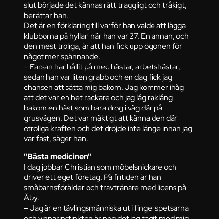
slut började det kännas rätt traggligt och tråkigt,
berättar han.
Det är en förklaring till varför han valde att lägga
klubborna på hyllan när han var 27. En annan, och
den mest troliga, är att han fick upp ögonen för
något mer spännande.
– Farsan har hållit på med hästar, arbetshästar,
sedan han var liten grabb och en dag fick jag
chansen att sätta mig bakom. Jag kommer ihåg
att det var en het rackare och jag låg raklång
bakom en häst som bara drog i väg där på
grusvägen. Det var mäktigt att känna den där
otroliga kraften och det dröjde inte länge innan jag
var fast, säger han.
"Bästa medicinen"
I dag jobbar Christian som möbelsnickare och
driver ett eget företag. På fritiden är han
småbarnsförälder och travtränare med licens på
Åby.
– Jag är en tävlingsmänniska ut i fingerspetsarna
och vinnarinstinkten är nog det jag tagit med mig