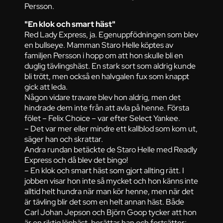
Persson.
"En klok och smart häst"
Red Lady Express, ja. Egenuppfödningen som blev
en bullseye. Mamman Staro Helle köptes av
familjen Persson i hopp om att hon skulle bli en
duglig tävlingshäst. En stark sort som aldrig kunde
bli trött, men också en halvgalen fux som knappt
gick att leda.
Någon vidare travare blev hon aldrig, men det
hindrade dem inte från att avla på henne. Första
fölet – Felix Choice – var efter Select Yankee.
– Det var mer eller mindre ett kallblod som kom ut,
säger han och skrattar.
Andra rundan betäckte de Staro Helle med Readly
Express och då blev det bingo!
– En klok och smart häst som gjort allting rätt. I
jobben visar hon inte så mycket och hon känns inte
alltid helt hundra när man kör henne, men när det
är tävling blir det som en helt annan häst. Både
Carl Johan Jepson och Björn Goop tycker att hon
är en riktig löphäst, berättar han och fortsätter: