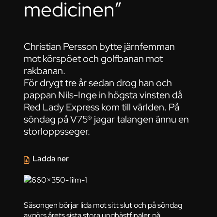
medicinen”
Christian Persson bytte järnfemman
mot körspöet och golfbanan mot
rakbanan.
För drygt tre år sedan drog han och
pappan Nils-Inge in högsta vinsten då
Red Lady Express kom till världen. På
söndag på V75® jagar talangen ännu en
storloppsseger.
Ladda ner
Säsongen börjar lida mot sitt slut och på söndag
avgörs årets sista stora unghästfinaler på