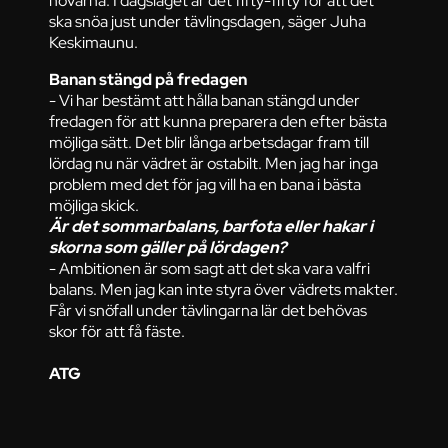
hovarna. I dagsläget är det fifty-fifty för att det
ska snöa just under tävlingsdagen, säger Juha
Keskimaunu.
Banan stängd på fredagen
- Vi har bestämt att hålla banan stängd under
fredagen för att kunna preparera den efter bästa
möjliga sätt. Det blir långa arbetsdagar fram till
lördag nu när vädret är ostabilt. Men jag har inga
problem med det för jag vill ha en bana i bästa
möjliga skick.
Är det sommarbalans, barfota eller hakar i
skorna som gäller på lördagen?
- Ambitionen är som sagt att det ska vara valfri
balans. Men jag kan inte styra över vädrets makter.
Får vi snöfall under tävlingarna lär det behövas
skor för att få fäste.
ATG