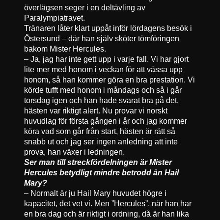
överlägsen seger i en deltävling av
Paralympiatravet.
Tränaren låter klart uppåt inför lördagens besök i
Östersund – där han själv sköter tömföringen
bakom Mister Hercules.
– Ja, jag har inte gett upp i varje fall. Vi har gjort
lite mer med honom i veckan för att vässa upp
honom, så han kommer göra en bra prestation. Vi
körde tufft med honom i måndags och så i går
torsdag igen och han hade svarat bra på det,
hästen var riktigt alert. Nu provar vi norskt
huvudlag för första gången i år och jag kommer
köra vad som går från start, hästen är rätt så
snabb ut och jag ser ingen anledning att inte
prova, han växer i ledningen.
Ser man till streckfördelningen är Mister
Hercules betydligt mindre betrodd än Hail
Mary?
– Normalt är ju Hail Mary huvudet högre i
kapacitet, det vet vi. Men ”Hercules”, när han har
en bra dag och är riktigt i ordning, då är han lika