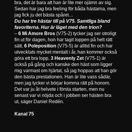
bra, det är bara att han är lite mer ojämn av sig.
Sedan har jag bra feeling för båda hästarna, men
jag fick ju det bästa spåret…
Du har tre hästar till på V75. Samtliga bland
favoriterna. Hur är läget med den trion?
–
6 Mi Amore Bros
(V75-2) tycker jag ser otroligt
fin ut för dagen, hon har tagit loppen på helt rätt
sätt.
6 Poleposition
(V75-5) är alltid fin och har
utvecklats mycket mentalt i år, han kommer också
göra ett bra lopp.
3 Heavenly Zet
(V75-1) är
också på gång och kanske den häst som ligger
mig varmast om hjärtat, så jag hoppas att han gör
den bästa prestationen. Han är lite vass sådär,
men jag tycker vi börjar komma rätt på honom.
Det var ju åt helvete i första starten, men nu
senast var vi nöjda och i jobben ser hästen bra
ut, säger Daniel Redén.
Kanal 75